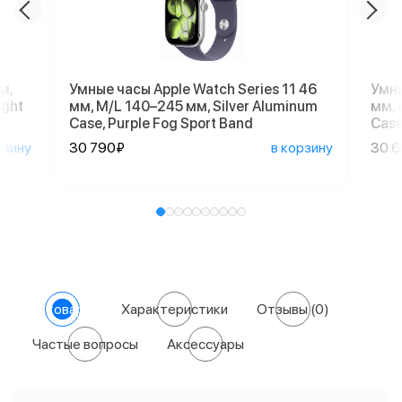
м,
Умные часы Apple Watch Series 11 46
Умны
ight
мм, M/L 140–245 мм, Silver Aluminum
мм, 
Case, Purple Fog Sport Band
Case
рзину
30 790₽
в корзину
30 
О товаре
Характеристики
Отзывы
(0)
Частые вопросы
Аксессуары