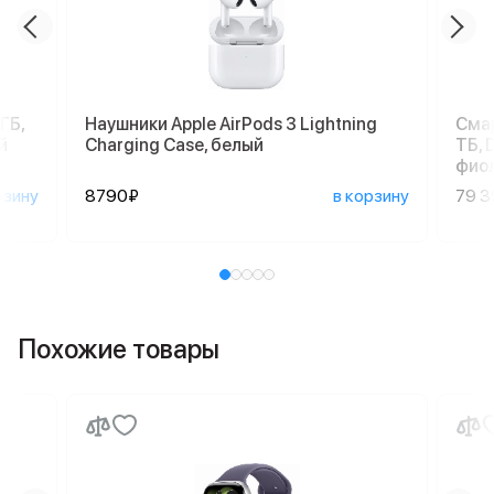
ГБ,
Наушники Apple AirPods 3 Lightning
Смар
й
Charging Case, белый
ТБ, 
фио
рзину
8790₽
в корзину
79 
Похожие товары