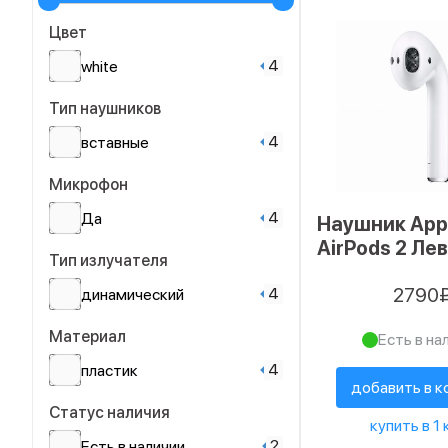
Цвет
4
white
Тип наушников
4
вставные
Микрофон
4
Да
Наушник App
AirPods 2 Ле
Тип излучателя
2790
4
динамический
Материал
Есть в на
4
пластик
добавить в к
Статус наличия
купить в 1 
2
Есть в наличии