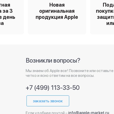
тная
Новая
Под
 за 3
оригинальная
покупк
в день
продукция Apple
защит
за
ил
Возникли вопросы?
Мы знаем об Apple все! Позвоните или оставьте
четко и ясно ответим на все вопросы.
+7 (499) 113-33-50
заказать звонок
Если удобнее почтой –
info@apple-market.ru