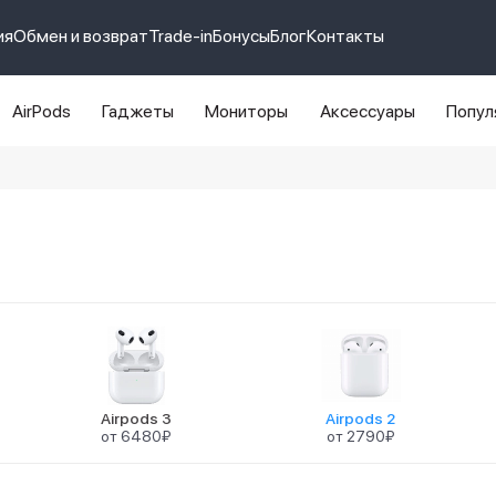
ия
Обмен и возврат
Trade-in
Бонусы
Блог
Контакты
AirPods
Гаджеты
Мониторы
Аксессуары
Попул
e 14 pro max
айфон 14
Airpods 3
Airpods 2
от 6480₽
от 2790₽