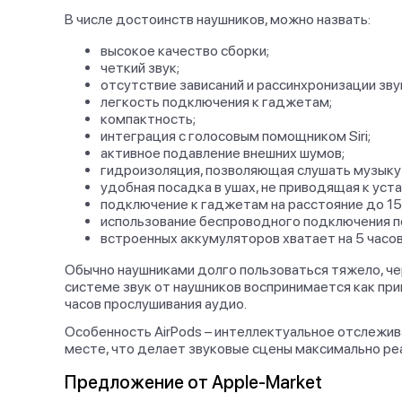
В числе достоинств наушников, можно назвать:
высокое качество сборки;
четкий звук;
отсутствие зависаний и рассинхронизации зв
легкость подключения к гаджетам;
компактность;
интеграция с голосовым помощником Siri;
активное подавление внешних шумов;
гидроизоляция, позволяющая слушать музык
удобная посадка в ушах, не приводящая к уст
подключение к гаджетам на расстояние до 15
использование беспроводного подключения по 
встроенных аккумуляторов хватает на 5 часо
Обычно наушниками долго пользоваться тяжело, чер
системе звук от наушников воспринимается как пр
часов прослушивания аудио.
Особенность AirPods – интеллектуальное отслежива
месте, что делает звуковые сцены максимально ре
Предложение от Apple-Market