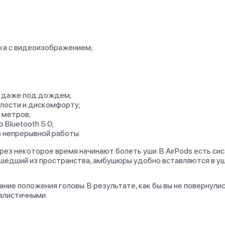
ука с видеоизображением;
у даже под дождем;
алости и дискомфорту;
 метров;
Bluetooth 5.0;
в непрерывной работы.
ез некоторое время начинают болеть уши. В AirPods есть си
ишедший из пространства, амбушюры удобно вставляются в у
ние положения головы. В результате, как бы вы не повернулис
алистичными.