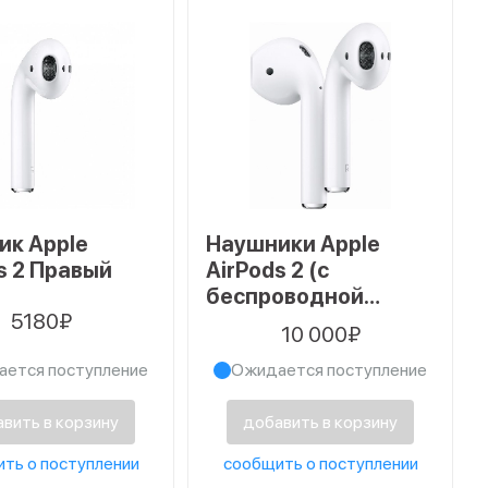
ик Apple
Наушники Apple
s 2 Правый
AirPods 2 (с
беспроводной
5180₽
зарядкой)
10 000₽
ется поступление
Ожидается поступление
вить в корзину
добавить в корзину
ть о поступлении
сообщить о поступлении