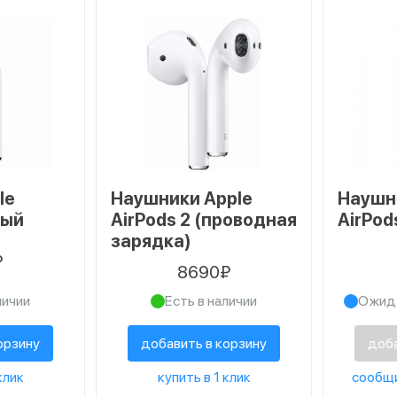
le
Наушники Apple
Наушн
вый
AirPods 2 (проводная
AirPod
зарядка)
₽
8690₽
личии
Есть в наличии
Ожида
орзину
добавить в корзину
доба
клик
купить в 1 клик
сообщи