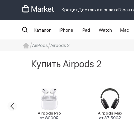
Кредит
Доставка и оплата
Гарант
Каталог
iPhone
iPad
Watch
Mac
AirPods
Airpods 2
iphone
айфон
Iphone 14 pro
Iphon
Купить Airpods 2
2
Airpods Pro
Airpods Max
от 8000₽
от 37 590₽