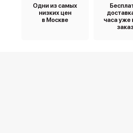
Одни из самых
Беспла
низких цен
доставка
в Москве
часа уже 
зака