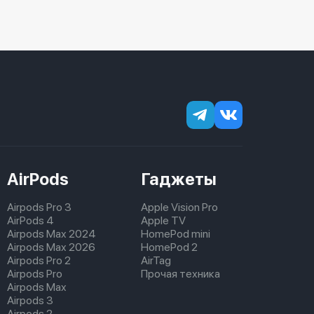
AirPods
Гаджеты
Airpods Pro 3
Apple Vision Pro
AirPods 4
Apple TV
Airpods Max 2024
HomePod mini
Airpods Max 2026
HomePod 2
Airpods Pro 2
AirTag
Airpods Pro
Прочая техника
Airpods Max
Airpods 3
Airpods 2