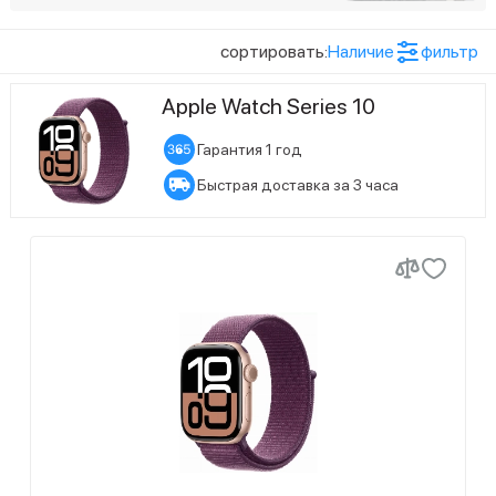
Тип дисплея
4
OLED LTPO3 с технологией Retina
сортировать:
Наличие
фильтр
Цвет ремешка
Apple Watch Series 10
2
оранжевый
Гарантия 1 год
2
черный
Быстрая доставка за 3 часа
Цвет товара
9
Золотой
2
Полуночный чёрный
6
Розовое золото
6
Серебристый
Показать ещё (6)
Размер экрана
1
Серебристый/Оранжевый
22
46 мм
1
Серебристый/Черный