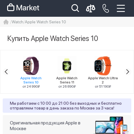
Watch
Apple Watch Series 10
iphone
айфон
Iphone 14 pro
Купить Apple Watch Series 10
Iphone 14 pro max
айфон 14
Цена
h SE 3
Apple Watch
Apple Watch
Apple Watch Ultra
Apple
Series 10
Series 11
2
90₽
от 24 990₽
от 26 890₽
от 51 190₽
от
Разрешение
Мы работаем с 10:00 до 21:00 без выходных и бесплатно
отправляем товар в день заказа по Москве за 3 часа!
42
374х446
1
446x374
Оригинальная продукция Apple в
Москве