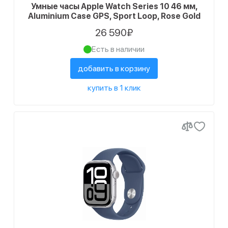
27
42 мм
Умные часы Apple Watch Series 10 46 мм,
8
Серый
Aluminium Case GPS, Sport Loop, Rose Gold
Статус наличия
2
Чёрный/Оранжевый
26 590₽
11
Есть в наличии
Есть в наличии
14
Черный
38
Ожидается поступление
добавить в корзину
купить в 1 клик