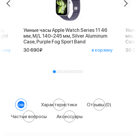
м,
Умные часы Apple Watch Series 11 46
Умны
ight
мм, M/L 140–245 мм, Silver Aluminum
мм, 
Case, Purple Fog Sport Band
Case
рзину
30 690₽
в корзину
30 
О товаре
Характеристики
Отзывы
(0)
Частые вопросы
Аксессуары