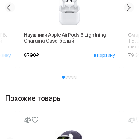
ГБ,
Наушники Apple AirPods 3 Lightning
Смар
й
Charging Case, белый
ТБ, 
фио
рзину
8790₽
в корзину
79 
Похожие товары