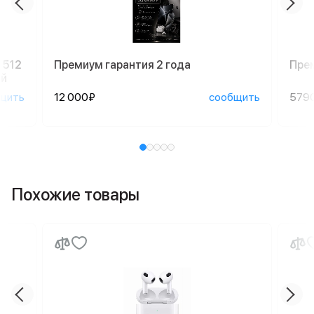
 512
Премиум гарантия 2 года
Пре
ый
щить
12 000₽
сообщить
579
Похожие товары