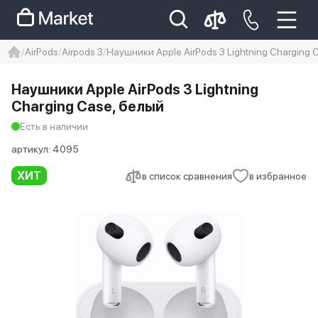
AirPods
Airpods 3
Наушники Apple AirPods 3 Lightning Charging 
iphone
айфон
Iphone 14 pro
Наушники Apple AirPods 3 Lightning
Iphone 14 pro max
айфон 14
Charging Case, белый
Есть в наличии
артикул:
4095
ХИТ
в список сравнения
в избранное