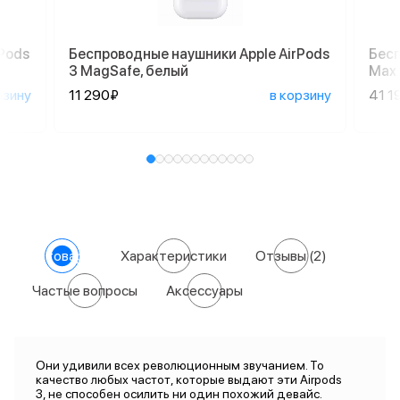
Pods
Беспроводные наушники Apple AirPods
Бесп
3 MagSafe, белый
Max 
рзину
11 290₽
в корзину
41 1
О товаре
Характеристики
Отзывы
(2)
Частые вопросы
Аксессуары
Они удивили всех революционным звучанием. То
качество любых частот, которые выдают эти Airpods
3, не способен осилить ни один похожий девайс.