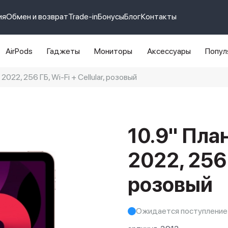
ия
Обмен и возврат
Trade-in
Бонусы
Блог
Контакты
AirPods
Гаджеты
Мониторы
Аксессуары
Попул
 2022, 256 ГБ, Wi-Fi + Cellular, розовый
e 14 pro max
айфон 14
10.9" План
2022, 256 Г
розовый
Ожидается поступление