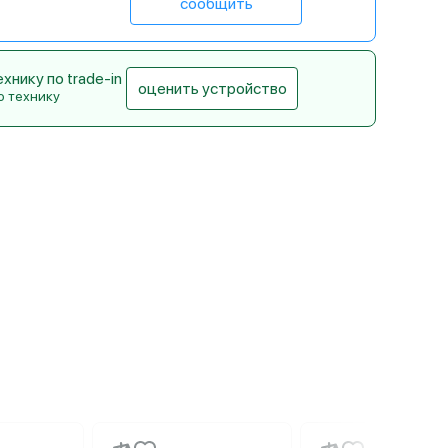
сообщить
нику по trade-in
оценить устройство
ю технику