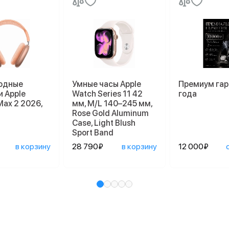
одные
Умные часы Apple
Премиум гар
 Apple
Watch Series 11 42
года
Max 2 2026,
мм, M/L 140–245 мм,
Rose Gold Aluminum
Case, Light Blush
Sport Band
в корзину
28 790₽
в корзину
12 000₽