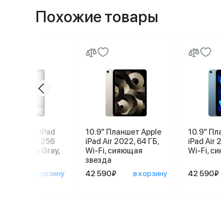
Похожие товары
шет Apple iPad
10.9" Планшет Apple
10.9" Пл
13 2026 M4, 256
iPad Air 2022, 64 ГБ,
iPad Air 
Wi-Fi, Space Gray,
Wi-Fi, сияющая
Wi-Fi, с
ый космос
звезда
990₽
в корзину
42 590₽
в корзину
42 590₽