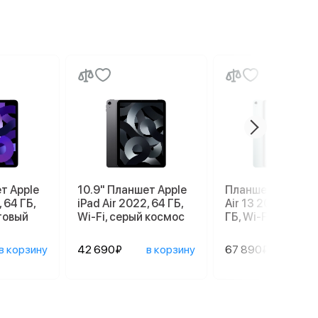
т Apple
10.9" Планшет Apple
Планшет Apple iP
, 64 ГБ,
iPad Air 2022, 64 ГБ,
Air 13 2026 M4, 1
товый
Wi-Fi, серый космос
ГБ, Wi-Fi, Blue, с
в корзину
42 690₽
в корзину
67 890₽
в ко