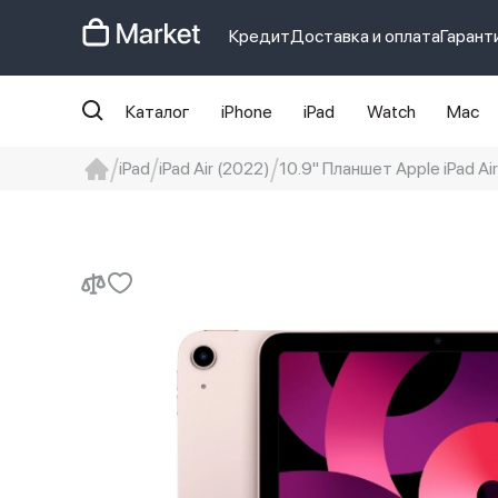
Кредит
Доставка и оплата
Гарант
Каталог
iPhone
iPad
Watch
Mac
iPad
iPad Air (2022)
10.9" Планшет Apple iPad Air
iphone
айфон
Iphone 14 pro
Iphon