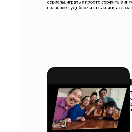
сериалы, играть и просто серфить в ин
позволяет удобно читать книги, а глаз
Т
м
р
в