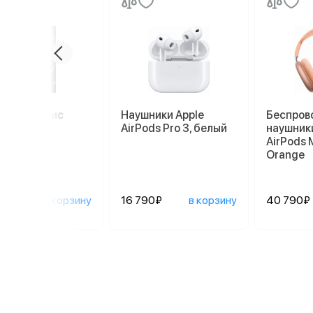
миум сервис
Наушники Apple
Беспров
AirPods Pro 3, белый
наушники
AirPods 
Orange
0₽
в корзину
16 790₽
в корзину
40 790₽