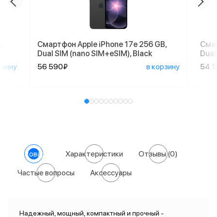
,
Смартфон Apple iPhone 17e 256 GB,
Смар
Dual SIM (nano SIM+eSIM), Black
Dual
рзину
56 590₽
в корзину
54 1
О товаре
Характеристики
Отзывы
(0)
Частые вопросы
Аксессуары
Надежный, мощный, компактный и прочный -