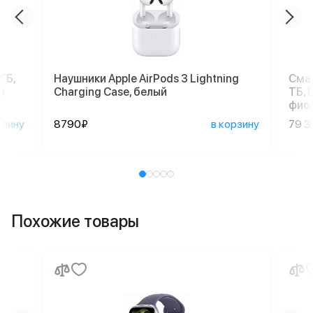
ГБ,
Наушники Apple AirPods 3 Lightning
Смар
й
Charging Case, белый
ТБ, 
фио
рзину
8790₽
в корзину
79 
Похожие товары