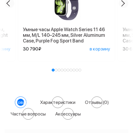
м,
Умные часы Apple Watch Series 11 46
Умны
ight
мм, M/L 140–245 мм, Silver Aluminum
мм, 
Case, Purple Fog Sport Band
Case
рзину
30 790₽
в корзину
30 
О товаре
Характеристики
Отзывы
(0)
Частые вопросы
Аксессуары