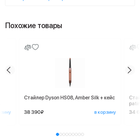
Похожие товары
Стайлер Dyson HS08, Amber Silk + кейс
Стай
а
pati
рзину
38 390₽
в корзину
34 