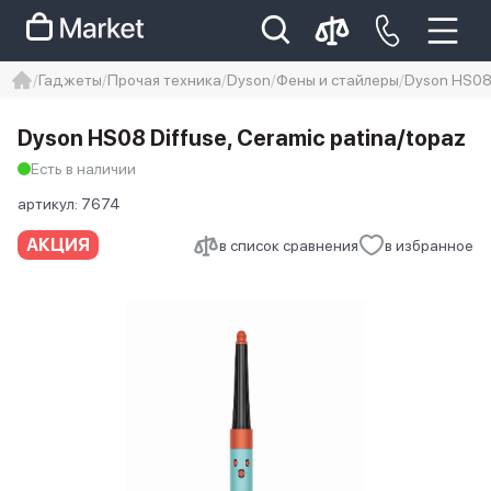
Гаджеты
Прочая техника
Dyson
Фены и стайлеры
Dyson HS0
iphone
айфон
Iphone 14 pro
Dyson HS08 Diffuse, Ceramic patina/topaz
Iphone 14 pro max
айфон 14
Есть в наличии
артикул:
7674
АКЦИЯ
в список сравнения
в избранное