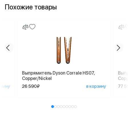
Похожие товары
Выпрямитель Dyson Corrale HS07,
Выпр
Copper/Nickel
Copp
рзину
26 590₽
в корзину
77 5