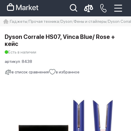
Гаджеты
Прочая техника
Dyson
Фены и стайлеры
Dyson Corra
iphone
айфон
Iphone 14 pro
Dyson Corrale HS07, Vinca Blue/ Rose +
Iphone 14 pro max
айфон 14
кейс
Есть в наличии
артикул:
8438
в список сравнения
в избранное