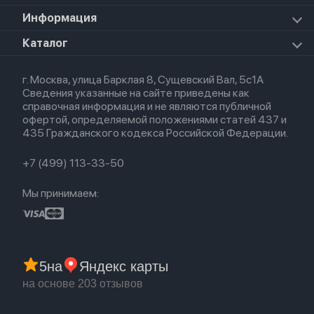
Apple TV
Airpods Max 2026
Mac Studio
Apple Watch Ultra 2 2024
iPad Mini 7 (2024)
Для AirPods
Информация
HomePod mini
Airpods Pro 2
Apple Watch Ultra 3
Премиум сервис
HomePod 2
Airpods Pro
Apple Watch Ultra
О магазине
Каталог
Для iPhone
AirTag
Airpods Max
Кредит
Для iPad
Прочая техника
Airpods 3
Весь каталог
Политика возврата
Для Mac
Airpods 2
г. Москва, улица Барклая 8, Сущевский Вал, 5с1А
Новые поступления
Политика конфиденциальности
Для Apple Watch
Airpods (1-е)
Сведения указанные на сайте приведены как
Популярное
Оплата и доставка
справочная информация и не являются публичной
Акции
Партнерская программа
офертой, определяемой положениями статей 437 и
Гарантия
435 Гражданского кодекса Российской Федерации.
Обмен и возврат
Бонусы
Trade-in
+7 (499) 113-33-50
Мы принимаем:
5
на
Яндекс карты
на основе 203 отзывов