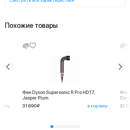
Смотреть все характеристики
Похожие товары
Фен Dyson Supersonic R Pro HD17,
Фен 
а
Jasper Plum
Cera
рзину
31 690₽
в корзину
31 5