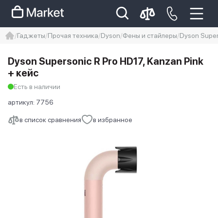
Гаджеты
Прочая техника
Dyson
Фены и стайлеры
Dyson Super
iphone
айфон
iPhone 14 pro
Dyson Supersonic R Pro HD17, Kanzan Pink
Iphone 14 pro max
айфон 14
+ кейс
Есть в наличии
артикул:
7756
в список сравнения
в избранное