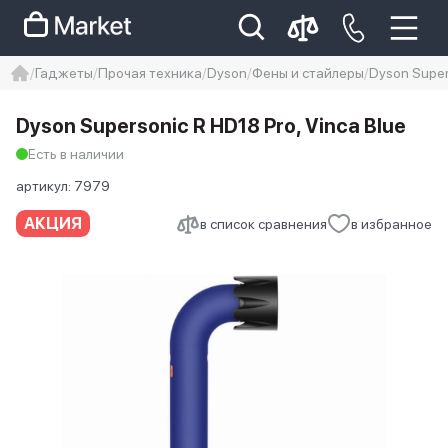
Гаджеты
Прочая техника
Dyson
Фены и стайлеры
Dyson Super
iphone
айфон
iPhone 14 pro
Dyson Supersonic R HD18 Pro, Vinca Blue
Iphone 14 pro max
айфон 14
Есть в наличии
артикул:
7979
АКЦИЯ
в список сравнения
в избранное