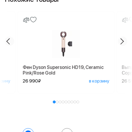
Фен Dyson Supersonic HD19, Ceramic
Выпр
Pink/Rose Gold
Copp
рзину
26 990₽
в корзину
26 