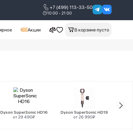
+7 (499) 113-33-50
10:00 - 21:00
ярное
Акции
В корзине пусто
Dyson SuperSonic HD16
Dyson SuperSonic HD19
Dyson
от 29 490₽
от 26 990₽