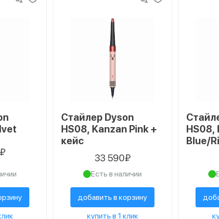
on
Стайлер Dyson
Стайл
lvet
HS08, Kanzan Pink +
HS08, 
кейс
Blue/R
0₽
кейс
33 590₽
личии
Есть в наличии
орзину
добавить в корзину
доба
клик
купить в 1 клик
ку