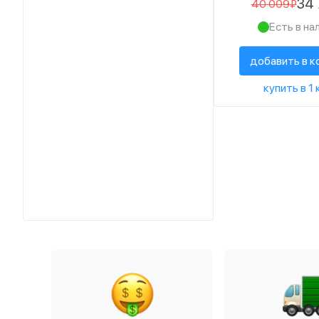
34
40 009₽
Есть в на
добавить в к
купить в 1 