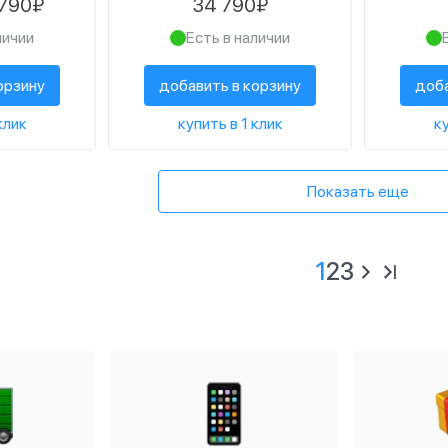
 790₽
34 790₽
личии
Есть в наличии
орзину
добавить в корзину
доба
клик
купить в 1 клик
ку
Показать еще
1
2
3