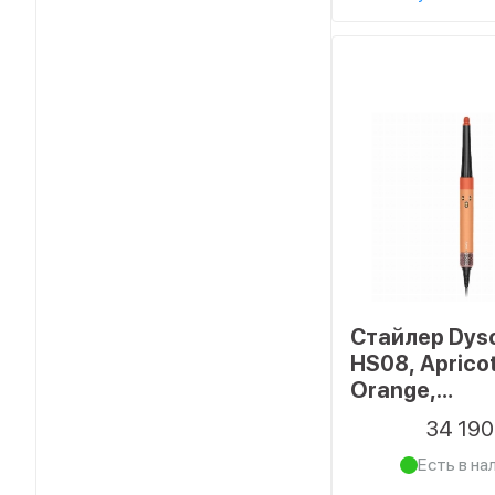
Стайлер Dys
HS08, Aprico
Orange,
Абрикосовая
34 19
керамика/
Есть в на
оранжевый т