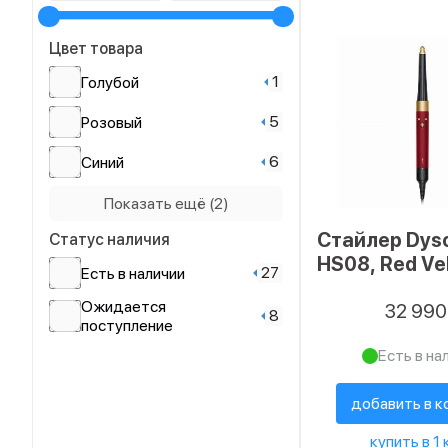
Цвет товара
1
Голубой
5
Розовый
6
Синий
4
Фиолетовый
Показать ещё (2)
Стайлер Dys
Статус наличия
2
Оранжевый
HS08, Red Ve
27
Есть в наличии
Ожидается
32 99
8
поступление
Есть в на
добавить в к
купить в 1 