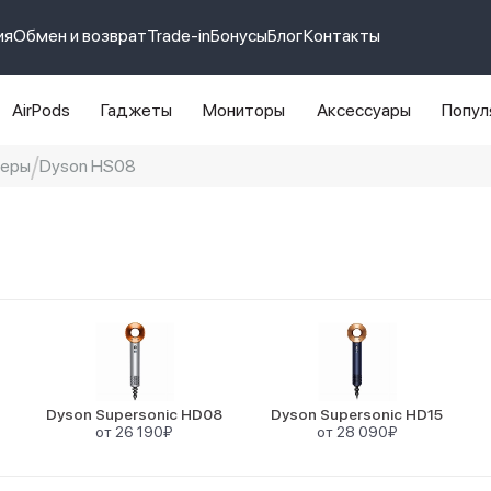
ия
Обмен и возврат
Trade-in
Бонусы
Блог
Контакты
AirPods
Гаджеты
Мониторы
Аксессуары
Попул
леры
Dyson HS08
e 14 pro max
айфон 14
7
Dyson Supersonic HD08
Dyson Supersonic HD15
от 26 190₽
от 28 090₽