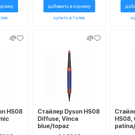
орзину
добавить в корзину
доба
клик
купить в 1 клик
ку
on HS08
Стайлер Dyson HS08
Стайл
mic
Diffuse, Vinca
HS08, 
blue/topaz
patina