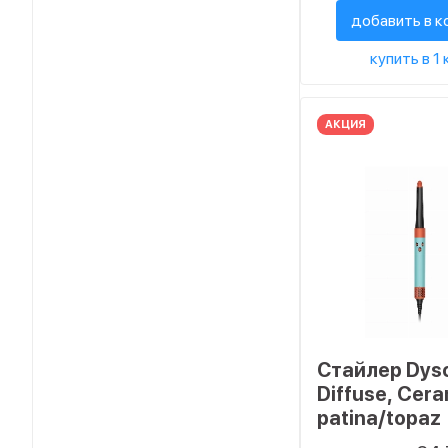
добавить в к
купить в 1 
АКЦИЯ
Стайлер Dys
Diffuse, Cera
patina/topaz