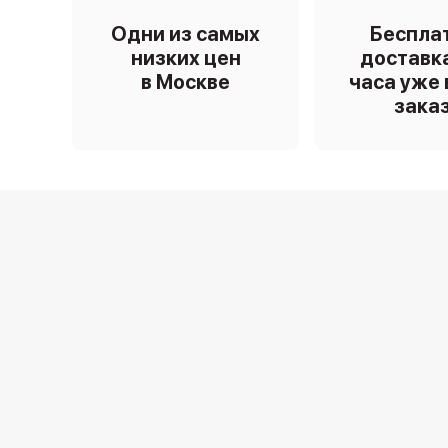
Одни из самых
Беспла
низких цен
доставка
в Москве
часа уже 
зака