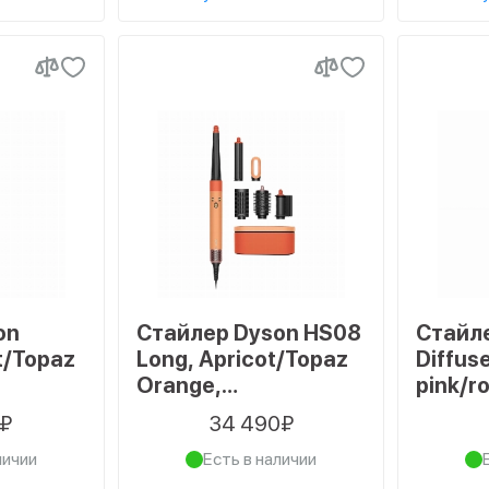
on
Стайлер Dyson HS08
Стайл
t/Topaz
Long, Apricot/Topaz
Diffus
Orange,
pink/r
Абрикосовая
0₽
34 490₽
керамика/
личии
Есть в наличии
опаз
оранжевый топаз