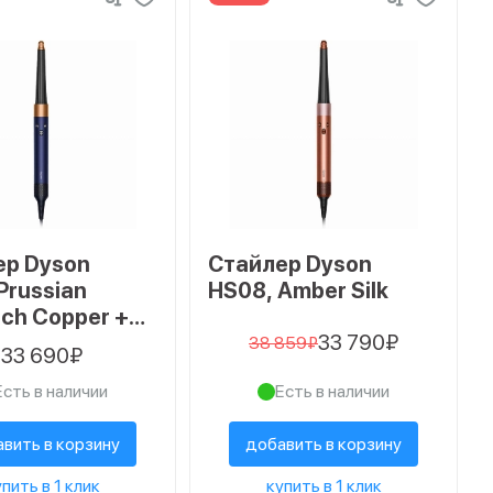
ер Dyson
Стайлер Dyson
Prussian
HS08, Amber Silk
ich Copper +
33 790₽
38 859₽
33 690₽
Есть в наличии
Есть в наличии
вить в корзину
добавить в корзину
пить в 1 клик
купить в 1 клик