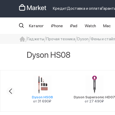
Кредит
Доставка и оплата
Гарант
Каталог
iPhone
iPad
Watch
Mac
Гаджеты
Прочая техника
Dyson
Фены и стай
iphone
айфон
Iphone 14 pro
Iphon
Dyson HS08
5
Dyson HS08
Dyson Supersonic HD0
от 31 690₽
от 27 490₽