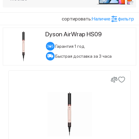
4
Оранжевый
Показать ещё (1)
сортировать:
Наличие
фильтр
Статус наличия
Dyson AirWrap HS09
17
Есть в наличии
1
Ожидается поступление
Гарантия 1 год
Быстрая доставка за 3 часа