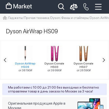
Гаджеты
Прочая техника
Dyson
Фены и стайлеры
Dyson AirW
iphone
айфон
Iphone 14 pro
Dyson AirWrap HS09
Iphone 14 pro max
айфон 14
Цена
wrap
Dyson AirWrap
Dyson Corrale
Dyson Corrale
Dy
 HS01
HS09
HS03
HS07
о
90₽
от 38 190₽
от 39 990₽
от 26 590₽
Цвет товара
Мы работаем с 10:00 до 21:00 без выходных и бесплатно
3
Красный
отправляем товар в день заказа по Москве за 3 часа!
4
Розовый
Оригинальная продукция Apple в
Москве
3
Фиолетовый