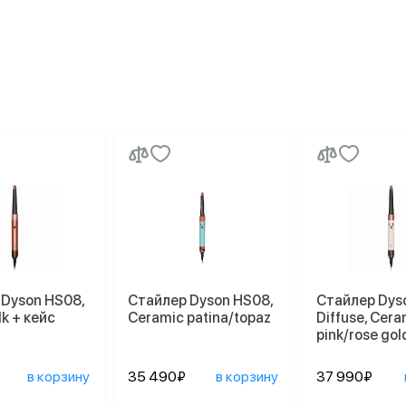
 Dyson HS08,
Стайлер Dyson HS08,
Стайлер Dys
lk + кейс
Ceramic patina/topaz
Diffuse, Cera
pink/rose gol
в корзину
35 490₽
в корзину
37 990₽