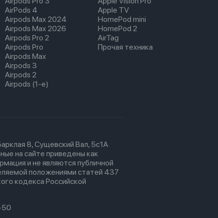
Airpods Pro 3
Apple Vision Pro
AirPods 4
Apple TV
Airpods Max 2024
HomePod mini
Airpods Max 2026
HomePod 2
Airpods Pro 2
AirTag
Airpods Pro
Прочая техника
Airpods Max
Airpods 3
Airpods 2
Airpods (1-е)
 Барклая 8, Сущевский Вал, 5с1А
ные на сайте приведены как
рмация и не являются публичной
еляемой положениями статей 437
ого кодекса Российской
-50