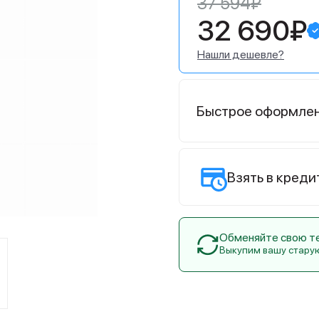
37 594₽
32 690₽
Нашли дешевле?
Быстрое оформле
Взять в креди
Обменяйте свою тех
Выкупим вашу стару