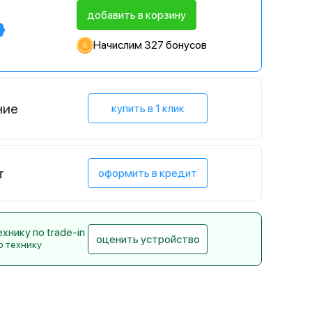
добавить в корзину
Начислим 327 бонусов
ние
купить в 1 клик
т
оформить в кредит
нику по trade-in
оценить устройство
ю технику