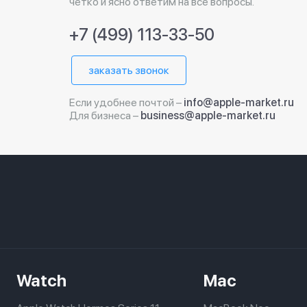
четко и ясно ответим на все вопросы.
+7 (499) 113-33-50
заказать звонок
Если удобнее почтой –
info@apple-market.ru
Для бизнеса –
business@apple-market.ru
Watch
Mac