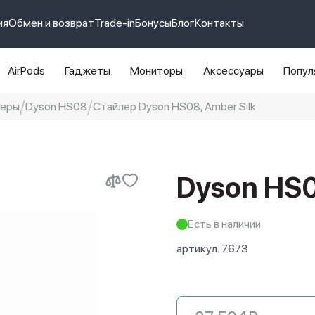
ия
Обмен и возврат
Trade-in
Бонусы
Блог
Контакты
AirPods
Гаджеты
Мониторы
Аксессуары
Попул
леры
Dyson HS08
Стайлер Dyson HS08, Amber Silk
e 14 pro max
айфон 14
Dyson HS0
Есть в наличии
артикул:
7673