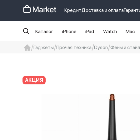
Кредит
Доставка и оплата
Гарант
Каталог
iPhone
iPad
Watch
Mac
Гаджеты
Прочая техника
Dyson
Фены и стай
iphone
айфон
Iphone 14 pro
Iphon
АКЦИЯ