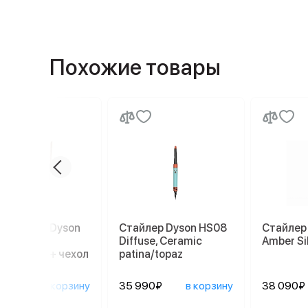
Похожие товары
рямитель Dyson
Стайлер Dyson HS08
Стайлер
ale HS07,
Diffuse, Ceramic
Amber Si
er/Nickel + чехол
patina/topaz
дставка
590₽
в корзину
35 990₽
в корзину
38 090₽