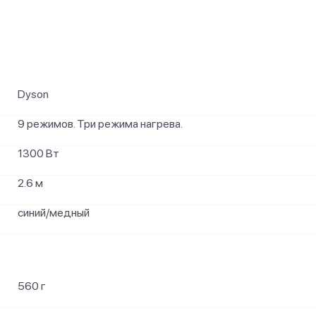
Dyson
9 режимов. Три режима нагрева.
1300 Вт
2.6 м
синий/медный
560 г