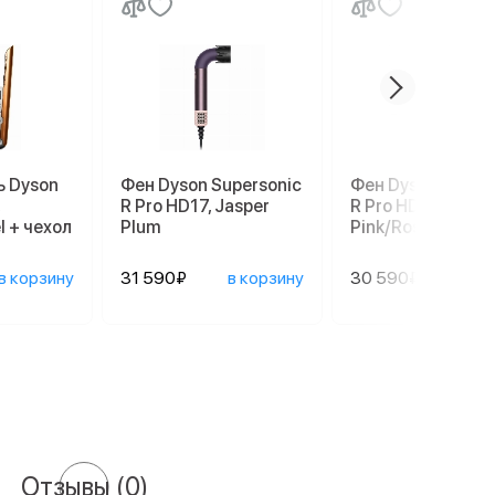
 Dyson
Фен Dyson Supersonic
Фен Dyson Super
R Pro HD17, Jasper
R Pro HD17, Cera
l + чехол
Plum
Pink/Rose Gold
в корзину
31 590₽
в корзину
30 590₽
в ко
Отзывы
(0)