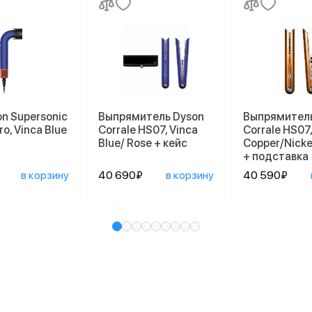
n Supersonic
Выпрямитель Dyson
Выпрямитель
o, Vinca Blue
Corrale HS07, Vinca
Corrale HS07,
Blue/ Rose + кейс
Copper/Nicke
+ подставка
в корзину
40 690₽
в корзину
40 590₽
и