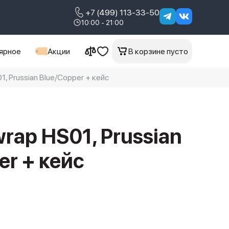
+7 (499) 113-33-50
10:00 - 21:00
ярное
Акции
В корзине пусто
, Prussian Blue/Copper + кейс
wrap HS01, Prussian
er + кейс