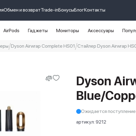
ия
Обмен и возврат
Trade-in
Бонусы
Блог
Контакты
AirPods
Гаджеты
Мониторы
Аксессуары
Попул
леры
Dyson Airwrap Complete HS01
Стайлер Dyson Airwrap HS01
e 14 pro max
айфон 14
Dyson Air
Blue/Copp
Ожидается поступление
артикул:
9212