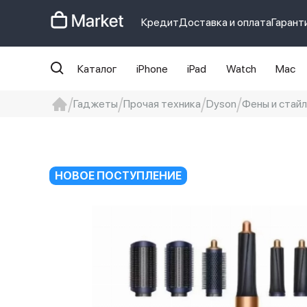
Кредит
Доставка и оплата
Гарант
Каталог
iPhone
iPad
Watch
Mac
Гаджеты
Прочая техника
Dyson
Фены и стай
iphone
айфон
Iphone 14 pro
Iphon
НОВОЕ ПОСТУПЛЕНИЕ