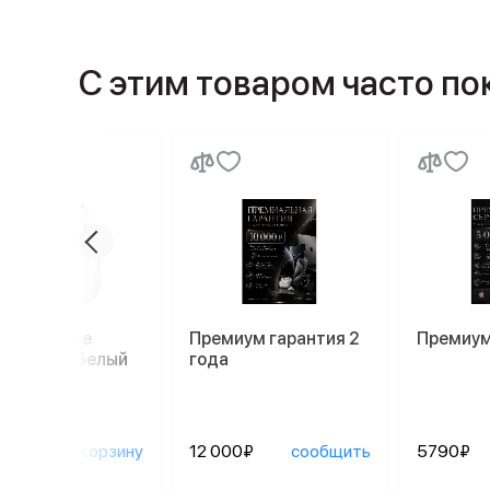
С этим товаром часто п
ники Apple
Премиум гарантия 2
Премиум
ods Pro 3, белый
года
90₽
в корзину
12 000₽
сообщить
5790₽