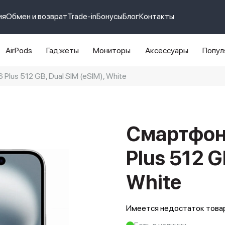
ия
Обмен и возврат
Trade-in
Бонусы
Блог
Контакты
AirPods
Гаджеты
Мониторы
Аксессуары
Попул
Plus 512 GB, Dual SIM (eSIM), White
e 14 pro max
айфон 14
Смартфон 
Plus 512 G
White
Имеется недостаток товар