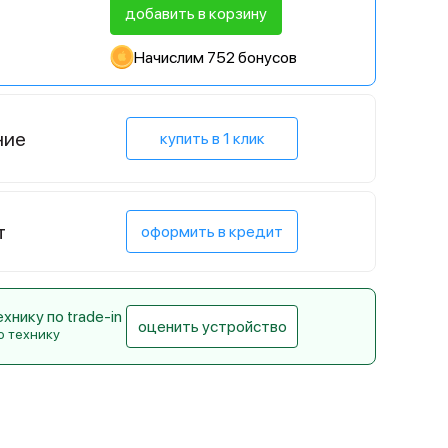
добавить в корзину
Начислим 752 бонусов
ние
купить в 1 клик
т
оформить в кредит
нику по trade-in
оценить устройство
ю технику