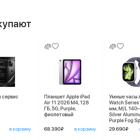
окупают
 сервис
Планшет Apple iPad
Умные часы 
Air 11 2026 M4, 128
Watch Series
ГБ, 5G, Purple,
мм, M/L 140
фиолетовый
Silver Alumi
Purple Fog S
в корзину
68 390₽
в корзину
29 690₽