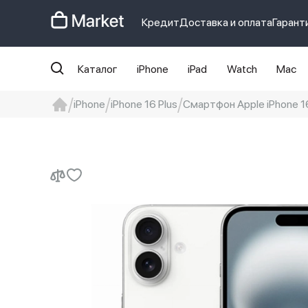
Кредит
Доставка и оплата
Гарант
Каталог
iPhone
iPad
Watch
Mac
iPhone
iPhone 16 Plus
Смартфон Apple iPhone 16 
iphone
айфон
Iphone 14 pro
Iphon