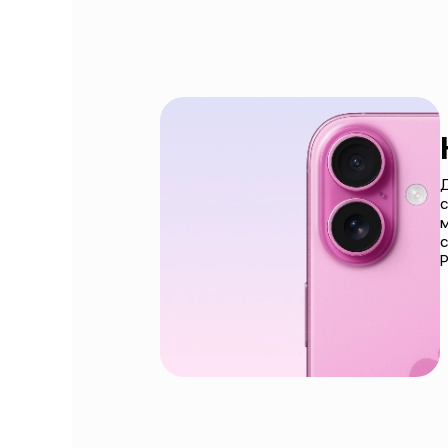
Д
с
с
P