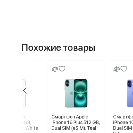
Похожие товары
ртфон Apple
Смартфон Apple
Смартфо
ne 17e 256 GB,
iPhone 16 Plus 512 GB,
iPhone 16
 SIM (eSIM), White
Dual SIM (eSIM), Teal
Dual SIM 