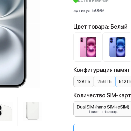
Есть в наличии
артикул:
5099
Цвет товара: Белый
Конфигурация памяти
128 ГБ
256 ГБ
512 Г
Количество SIM-карт:
Dual SIM (nano SIM+eSIM)
1 физич. + 1 электр.