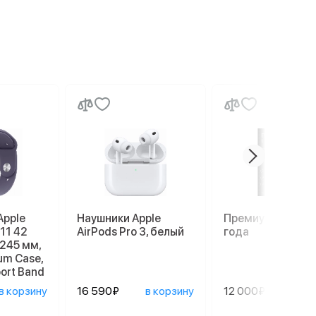
Apple
Наушники Apple
Премиум гаранти
 11 42
AirPods Pro 3, белый
года
–245 мм,
num Case,
port Band
в корзину
16 590₽
в корзину
12 000₽
сооб