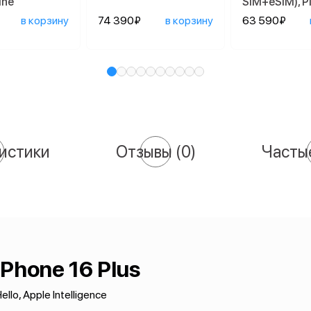
ine
SIM+eSIM), P
в корзину
74 390₽
в корзину
63 590₽
истики
Отзывы
(0)
Часты
iPhone 16 Plus
ello, Apple Intelligence