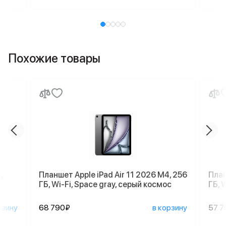
Похожие товары
,
Планшет Apple iPad Air 11 2026 M4, 256
План
ГБ, Wi-Fi, Space gray, серый космос
ГБ, 
рзину
68 790₽
в корзину
57 7