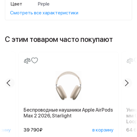
Цвет
Pirple
Смотреть все характеристики
С этим товаром часто покупают
Беспроводные наушники Apple AirPods
Умны
Max 2 2026, Starlight
мм G
Loop
рзину
39 790₽
в корзину
64 