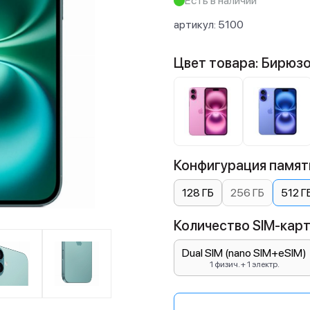
Есть в наличии
артикул:
5100
Цвет товара: Бирюз
Конфигурация памяти
128 ГБ
256 ГБ
512 Г
Количество SIM-карт:
Dual SIM (nano SIM+eSIM)
1 физич. + 1 электр.