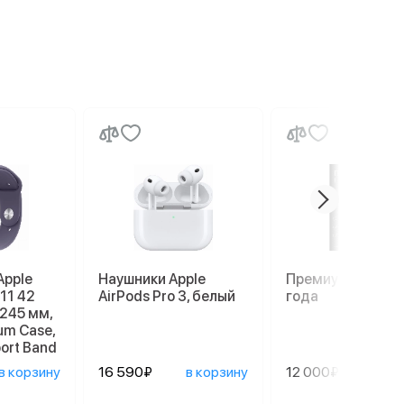
Apple
Наушники Apple
Премиум гаранти
 11 42
AirPods Pro 3, белый
года
–245 мм,
num Case,
port Band
в корзину
16 590₽
в корзину
12 000₽
сооб