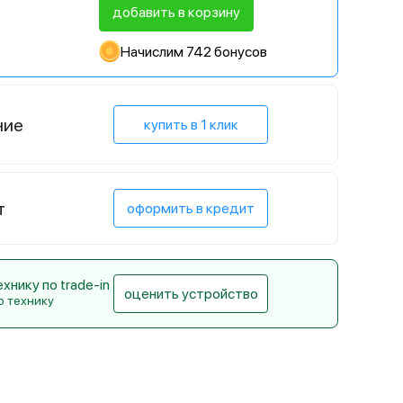
добавить в корзину
Начислим 742 бонусов
ние
купить в 1 клик
т
оформить в кредит
нику по trade-in
оценить устройство
ю технику