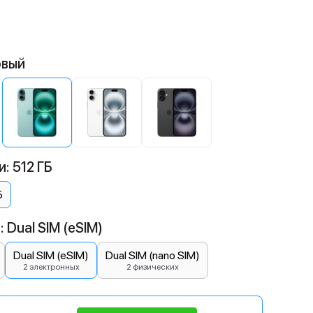
овый
: 512 ГБ
Б
 Dual SIM (eSIM)
Dual SIM (eSIM)
Dual SIM (nano SIM)
2 электронных
2 физических