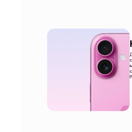
Д
с
с
P