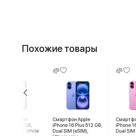
Похожие товары
ртфон Apple
Смартфон Apple
Смартфо
ne 17e 256 GB,
iPhone 16 Plus 512 GB,
iPhone 16
 SIM (eSIM), White
Dual SIM (eSIM),
Dual SIM 