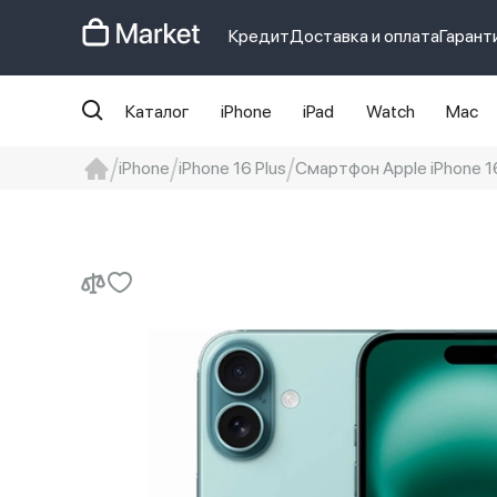
Кредит
Доставка и оплата
Гарант
Каталог
iPhone
iPad
Watch
Mac
iPhone
iPhone 16 Plus
Смартфон Apple iPhone 16 
iphone
айфон
Iphone 14 pro
Iphon