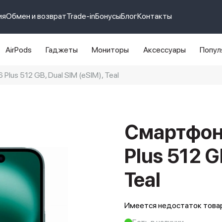
ия
Обмен и возврат
Trade-in
Бонусы
Блог
Контакты
AirPods
Гаджеты
Мониторы
Аксессуары
Попул
Plus 512 GB, Dual SIM (eSIM), Teal
e 14 pro max
айфон 14
Смартфон 
Plus 512 G
Teal
Имеется недостаток товар