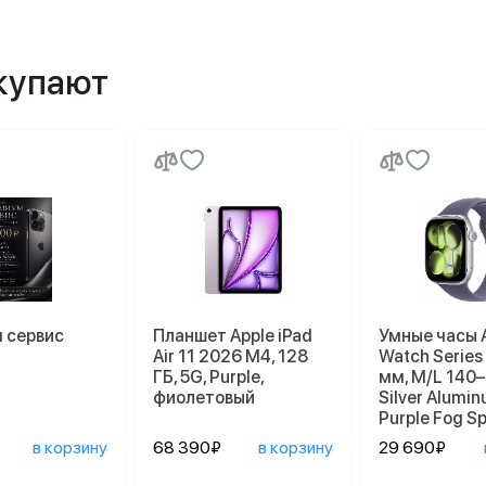
окупают
 сервис
Планшет Apple iPad
Умные часы 
Air 11 2026 M4, 128
Watch Series
ГБ, 5G, Purple,
мм, M/L 140
фиолетовый
Silver Alumi
Purple Fog S
в корзину
68 390₽
в корзину
29 690₽