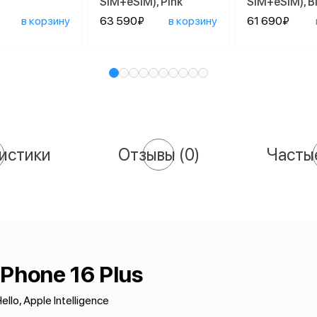
SIM+eSIM), Pink
SIM+eSIM), B
в корзину
63 590₽
в корзину
61 690₽
истики
Отзывы
(0)
Часты
iPhone 16 Plus
ello, Apple Intelligence