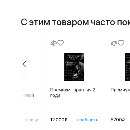
С этим товаром часто п
ники Apple
Премиум гарантия 2
Премиум
ods Pro 3, белый
года
90₽
в корзину
12 000₽
сообщить
5790₽