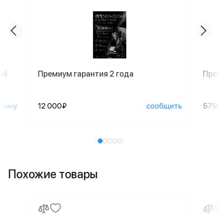
ый
Премиум гарантия 2 года
Пре
рзину
12 000₽
сообщить
579
Похожие товары