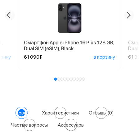
,
Смартфон Apple iPhone 16 Plus 128 GB,
Смар
Dual SIM (eSIM), Black
Dual
рзину
61 090₽
в корзину
61 3
О товаре
Характеристики
Отзывы
(0)
Частые вопросы
Аксессуары