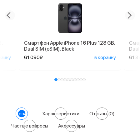
,
Смартфон Apple iPhone 16 Plus 128 GB,
Смар
Dual SIM (eSIM), Black
Dual
рзину
61 090₽
в корзину
61 3
О товаре
Характеристики
Отзывы
(0)
Частые вопросы
Аксессуары