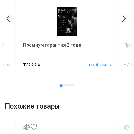
ый
Премиум гарантия 2 года
Пре
рзину
12 000₽
сообщить
579
Похожие товары