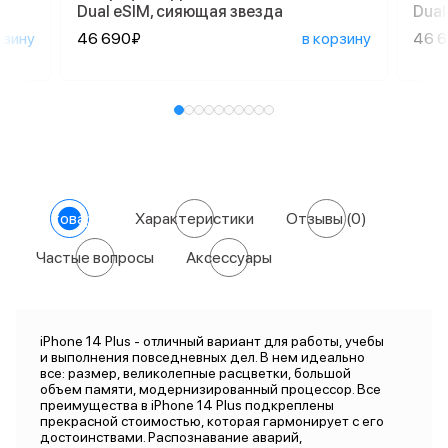
Dual еSIM, сияющая звезда
Dual
рзину
46 690₽
в корзину
46 
О товаре
Характеристики
Отзывы
(0)
Частые вопросы
Аксессуары
iPhone 14 Plus - отличный вариант для работы, учебы
и выполнения повседневных дел. В нем идеально
все: размер, великолепные расцветки, большой
объем памяти, модернизированный процессор. Все
преимущества в iPhone 14 Plus подкреплены
прекрасной стоимостью, которая гармонирует с его
достоинствами. Распознавание аварий,