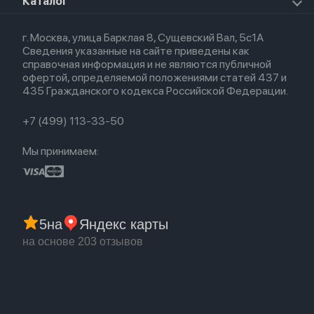
О магазине
Каталог
Для iPhone
AirTag
Airpods Max
Кредит
Для iPad
Прочая техника
Airpods 3
Весь каталог
Политика возврата
Для Mac
Airpods 2
г. Москва, улица Барклая 8, Сущевский Вал, 5с1А
Новые поступления
Политика конфиденциальности
Для Apple Watch
Airpods (1-е)
Сведения указанные на сайте приведены как
Популярное
Оплата и доставка
справочная информация и не являются публичной
Акции
Партнерская программа
офертой, определяемой положениями статей 437 и
Гарантия
435 Гражданского кодекса Российской Федерации.
Обмен и возврат
Бонусы
Trade-in
+7 (499) 113-33-50
Мы принимаем:
5
на
Яндекс карты
на основе 203 отзывов