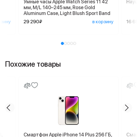
Умные часы Apple Watch Series 11 42
Науш
мм, M/L 140–245 мм, Rose Gold
Aluminum Case, Light Blush Sport Band
рзину
29 290₽
в корзину
16 6
Похожие товары
,
Смартфон Apple iPhone 14 Plus 256 ГБ,
Смар