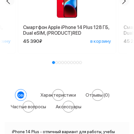
,
Смартфон Apple iPhone 14 Plus 128 ГБ,
Смар
Dual еSIM, (PRODUCT)RED
Dual
рзину
45 390₽
в корзину
45 
О товаре
Характеристики
Отзывы
(0)
Частые вопросы
Аксессуары
iPhone 14 Plus - отличный вариант для работы, учебы