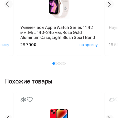
Умные часы Apple Watch Series 11 42
Науш
мм, M/L 140–245 мм, Rose Gold
Aluminum Case, Light Blush Sport Band
рзину
28 790₽
в корзину
16 5
Похожие товары