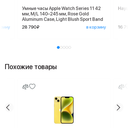
Умные часы Apple Watch Series 11 42
Науш
мм, M/L 140–245 мм, Rose Gold
Aluminum Case, Light Blush Sport Band
рзину
28 790₽
в корзину
16 7
Похожие товары