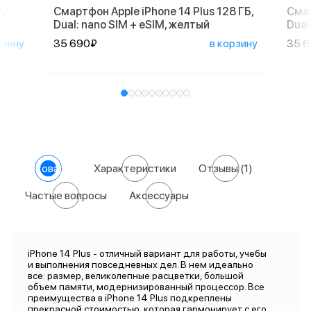
,
Смартфон Apple iPhone 14 Plus 128 ГБ,
Смар
Dual: nano SIM + eSIM, желтый
Dual
рзину
35 690₽
в корзину
35 
О товаре
Характеристики
Отзывы
(1)
Частые вопросы
Аксессуары
iPhone 14 Plus - отличный вариант для работы, учебы
и выполнения повседневных дел. В нем идеально
все: размер, великолепные расцветки, большой
объем памяти, модернизированный процессор. Все
преимущества в iPhone 14 Plus подкреплены
прекрасной стоимостью, которая гармонирует с его