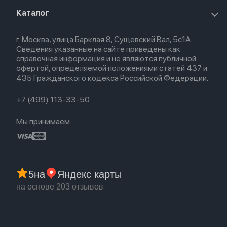
Премиум сервис
HomePod 2
Airpods Pro
Apple Watch Ultra
О магазине
Каталог
Для iPhone
AirTag
Airpods Max
Кредит
Для iPad
Прочая техника
Airpods 3
Весь каталог
Политика возврата
Для Mac
Airpods 2
г. Москва, улица Барклая 8, Сущевский Вал, 5с1А
Новые поступления
Политика конфиденциальности
Для Apple Watch
Airpods (1-е)
Сведения указанные на сайте приведены как
Популярное
Оплата и доставка
справочная информация и не являются публичной
Акции
Партнерская программа
офертой, определяемой положениями статей 437 и
Гарантия
435 Гражданского кодекса Российской Федерации.
Обмен и возврат
Бонусы
Trade-in
+7 (499) 113-33-50
Мы принимаем:
5
на
Яндекс карты
на основе 203 отзывов