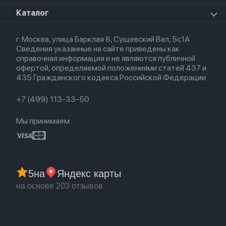
Премиум сервис
HomePod 2
Airpods Pro
Apple Watch Ultra
О магазине
Каталог
Для iPhone
AirTag
Airpods Max
Кредит
Для iPad
Прочая техника
Airpods 3
Весь каталог
Политика возврата
Для Mac
Airpods 2
г. Москва, улица Барклая 8, Сущевский Вал, 5с1А
Новые поступления
Политика конфиденциальности
Для Apple Watch
Airpods (1-е)
Сведения указанные на сайте приведены как
Популярное
Оплата и доставка
справочная информация и не являются публичной
Акции
Партнерская программа
офертой, определяемой положениями статей 437 и
Гарантия
435 Гражданского кодекса Российской Федерации.
Обмен и возврат
Бонусы
Trade-in
+7 (499) 113-33-50
Мы принимаем:
5
на
Яндекс карты
на основе 203 отзывов