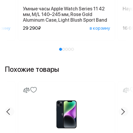
Умные часы Apple Watch Series 11 42
Науш
мм, M/L 140–245 мм, Rose Gold
Aluminum Case, Light Blush Sport Band
рзину
29 290₽
в корзину
16 6
Похожие товары