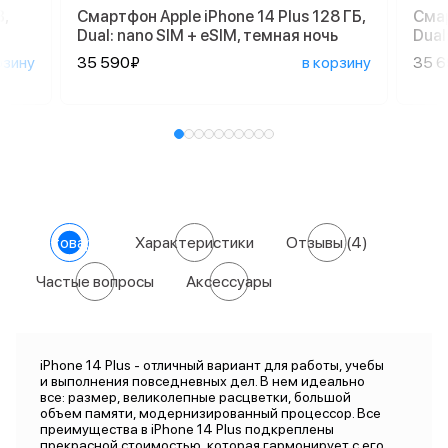
,
Смартфон Apple iPhone 14 Plus 128 ГБ,
Смар
Dual: nano SIM + eSIM, темная ночь
Dual
рзину
35 590₽
в корзину
35 
О товаре
Характеристики
Отзывы
(4)
Частые вопросы
Аксессуары
iPhone 14 Plus - отличный вариант для работы, учебы
и выполнения повседневных дел. В нем идеально
все: размер, великолепные расцветки, большой
объем памяти, модернизированный процессор. Все
преимущества в iPhone 14 Plus подкреплены
прекрасной стоимостью, которая гармонирует с его