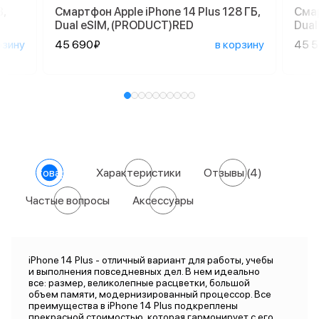
,
Смартфон Apple iPhone 14 Plus 128 ГБ,
Смар
Dual еSIM, (PRODUCT)RED
Dual
рзину
45 690₽
в корзину
45 
О товаре
Характеристики
Отзывы
(4)
Частые вопросы
Аксессуары
iPhone 14 Plus - отличный вариант для работы, учебы
и выполнения повседневных дел. В нем идеально
все: размер, великолепные расцветки, большой
объем памяти, модернизированный процессор. Все
преимущества в iPhone 14 Plus подкреплены
прекрасной стоимостью, которая гармонирует с его