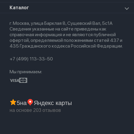
Премиум сервис
HomePod 2
Airpods Pro
Apple Watch Ultra
О магазине
Каталог
Для iPhone
AirTag
Airpods Max
Кредит
Для iPad
Прочая техника
Airpods 3
Весь каталог
Политика возврата
Для Mac
Airpods 2
г. Москва, улица Барклая 8, Сущевский Вал, 5с1А
Новые поступления
Политика конфиденциальности
Для Apple Watch
Airpods (1-е)
Сведения указанные на сайте приведены как
Популярное
Оплата и доставка
справочная информация и не являются публичной
Акции
Партнерская программа
офертой, определяемой положениями статей 437 и
Гарантия
435 Гражданского кодекса Российской Федерации.
Обмен и возврат
Бонусы
Trade-in
+7 (499) 113-33-50
Мы принимаем:
5
на
Яндекс карты
на основе 203 отзывов