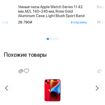
Умные часы Apple Watch Series 11 42
Науш
мм, M/L 140–245 мм, Rose Gold
Aluminum Case, Light Blush Sport Band
рзину
28 790₽
в корзину
16 7
Похожие товары