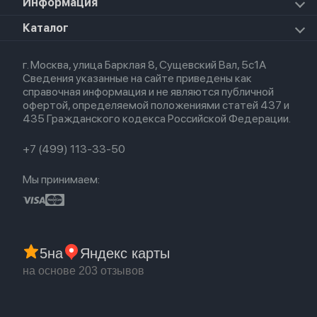
Для AirPods
Информация
HomePod mini
Airpods Pro 2
Apple Watch Ultra 3
Премиум сервис
HomePod 2
Airpods Pro
Apple Watch Ultra
О магазине
Каталог
Для iPhone
AirTag
Airpods Max
Кредит
Для iPad
Прочая техника
Airpods 3
Весь каталог
Политика возврата
Для Mac
Airpods 2
г. Москва, улица Барклая 8, Сущевский Вал, 5с1А
Новые поступления
Политика конфиденциальности
Для Apple Watch
Airpods (1-е)
Сведения указанные на сайте приведены как
Популярное
Оплата и доставка
справочная информация и не являются публичной
Акции
Партнерская программа
офертой, определяемой положениями статей 437 и
Гарантия
435 Гражданского кодекса Российской Федерации.
Обмен и возврат
Бонусы
Trade-in
+7 (499) 113-33-50
Мы принимаем:
5
на
Яндекс карты
на основе 203 отзывов