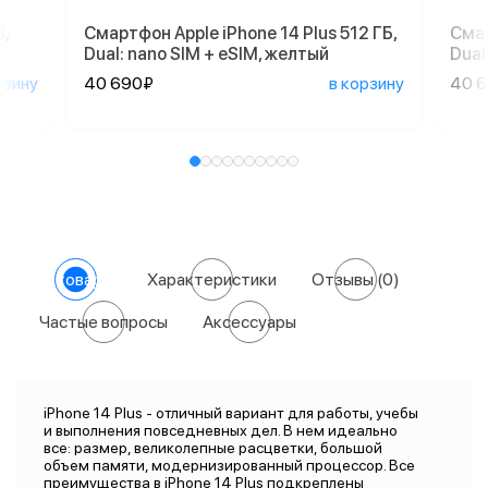
,
Смартфон Apple iPhone 14 Plus 512 ГБ,
Смар
Dual: nano SIM + eSIM, желтый
Dual
рзину
40 690₽
в корзину
40 
О товаре
Характеристики
Отзывы
(0)
Частые вопросы
Аксессуары
iPhone 14 Plus - отличный вариант для работы, учебы
и выполнения повседневных дел. В нем идеально
все: размер, великолепные расцветки, большой
объем памяти, модернизированный процессор. Все
преимущества в iPhone 14 Plus подкреплены