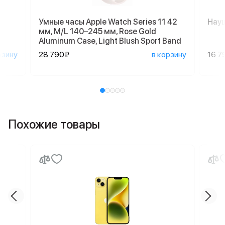
Умные часы Apple Watch Series 11 42
Науш
мм, M/L 140–245 мм, Rose Gold
Aluminum Case, Light Blush Sport Band
рзину
28 790₽
в корзину
16 7
Похожие товары