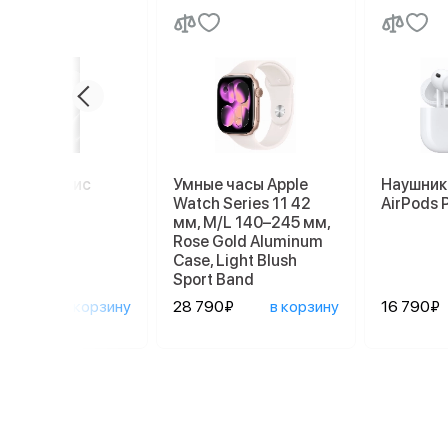
миум сервис
Умные часы Apple
Наушник
Watch Series 11 42
AirPods 
мм, M/L 140–245 мм,
Rose Gold Aluminum
Case, Light Blush
Sport Band
0₽
в корзину
28 790₽
в корзину
16 790₽