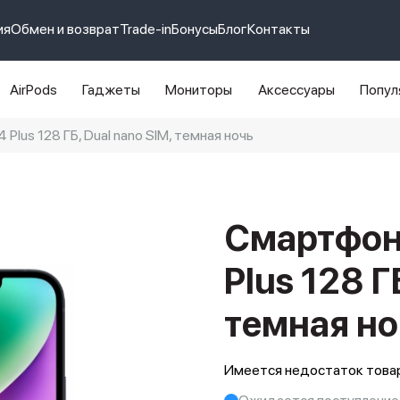
ия
Обмен и возврат
Trade-in
Бонусы
Блог
Контакты
AirPods
Гаджеты
Мониторы
Аксессуары
Попул
 Plus 128 ГБ, Dual nano SIM, темная ночь
e 14 pro max
айфон 14
Смартфон 
Plus 128 Г
темная но
Имеется недостаток товар