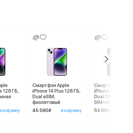
ple
Смартфон Apple
Смартфон Apple
s 128 ГБ,
iPhone 14 Plus 128 ГБ,
iPhone 17e 256 G
емная
Dual еSIM,
Dual SIM (nano
фиолетовый
SIM+eSIM), Black
в корзину
45 590₽
в корзину
53 090₽
в ко