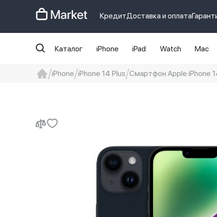
Кредит
Доставка и оплата
Гарант
Каталог
iPhone
iPad
Watch
Mac
iPhone
iPhone 14 Plus
Смартфон Apple iPhone 14
iphone
айфон
iPhone 14 pro
Iphon