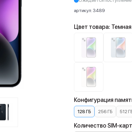
Ожидается поступление
артикул:
3489
Цвет товара: Темная
Конфигурация памяти
128 ГБ
256 ГБ
512 Г
Количество SIM-карт: