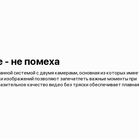
 - не помеха
ванной системой с двумя камерами, основная из которых имее
ки изображений позволяют запечатлеть важные моменты при
разительное качество видео без тряски обеспечивает плавна