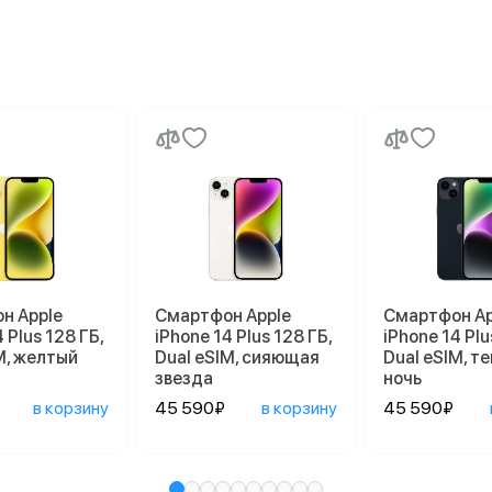
н Apple
Смартфон Apple
Смартфон Ap
 Plus 128 ГБ,
iPhone 14 Plus 128 ГБ,
iPhone 14 Plu
M, желтый
Dual еSIM, сияющая
Dual еSIM, т
звезда
ночь
в корзину
45 590₽
в корзину
45 590₽