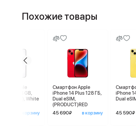
Похожие товары
ртфон Apple
Смартфон Apple
Смартфо
ne 17e 256 GB,
iPhone 14 Plus 128 ГБ,
iPhone 14
 SIM (eSIM), White
Dual еSIM,
Dual еSI
(PRODUCT)RED
90₽
в корзину
45 690₽
в корзину
45 590₽