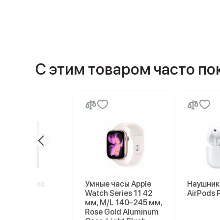
С этим товаром часто п
миум сервис
Умные часы Apple
Наушник
Watch Series 11 42
AirPods 
мм, M/L 140–245 мм,
Rose Gold Aluminum