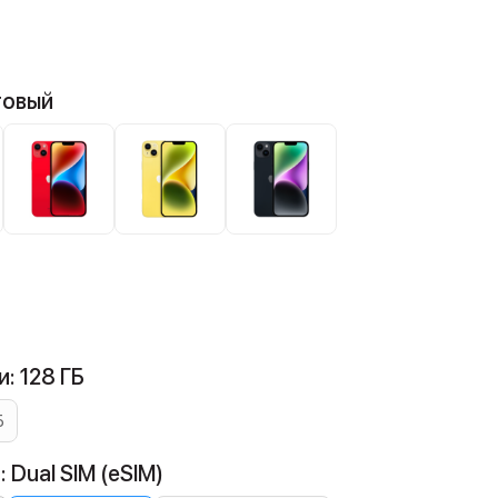
товый
: 128 ГБ
Б
 Dual SIM (eSIM)