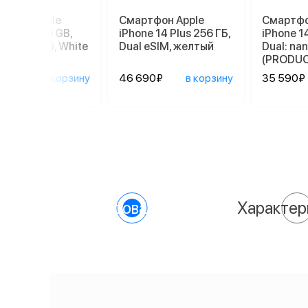
ртфон Apple
Смартфон Apple
Смартфо
ne 17e 256 GB,
iPhone 14 Plus 256 ГБ,
iPhone 14
 SIM (eSIM), White
Dual еSIM, желтый
Dual: nan
(PRODU
90₽
в корзину
46 690₽
в корзину
35 590₽
О товаре
Характер