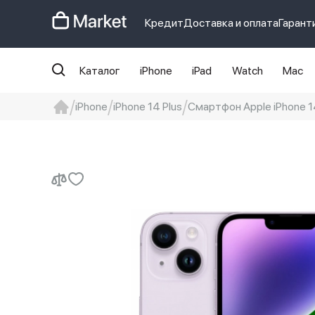
Кредит
Доставка и оплата
Гарант
Каталог
iPhone
iPad
Watch
Mac
iPhone
iPhone 14 Plus
Смартфон Apple iPhone 14
iphone
айфон
Iphone 14 pro
Iphon