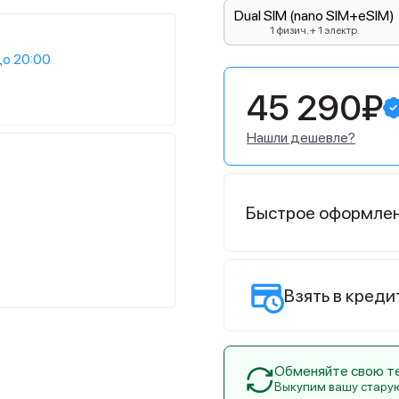
Dual SIM (nano SIM+eSIM)
1 физич. + 1 электр.
до 20:00
45 290₽
Нашли дешевле?
Быстрое оформле
Взять в креди
Обменяйте свою тех
Выкупим вашу стару