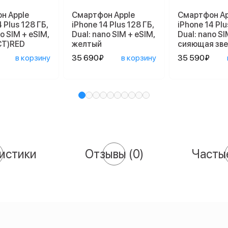
н Apple
Смартфон Apple
Смартфон Ap
 Plus 128 ГБ,
iPhone 14 Plus 128 ГБ,
iPhone 14 Plu
o SIM + eSIM,
Dual: nano SIM + eSIM,
Dual: nano SI
CT)RED
желтый
сияющая зв
в корзину
35 690₽
в корзину
35 590₽
истики
Отзывы
(0)
Часты