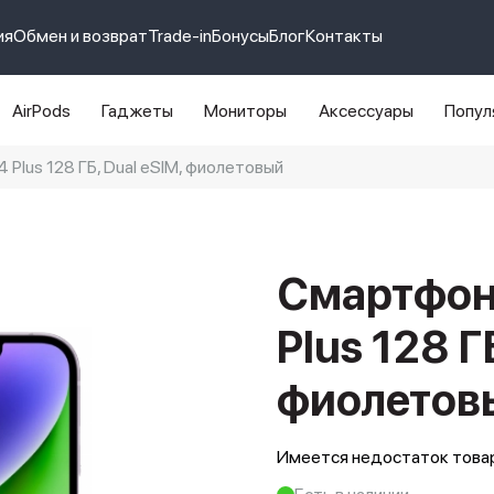
ия
Обмен и возврат
Trade-in
Бонусы
Блог
Контакты
AirPods
Гаджеты
Мониторы
Аксессуары
Попул
 Plus 128 ГБ, Dual еSIM, фиолетовый
e 14 pro max
айфон 14
Смартфон 
Plus 128 Г
фиолетов
Имеется недостаток товар