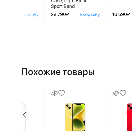
Case, Light Blush
Sport Band
0₽
в корзину
28 790₽
в корзину
16 590₽
Похожие товары