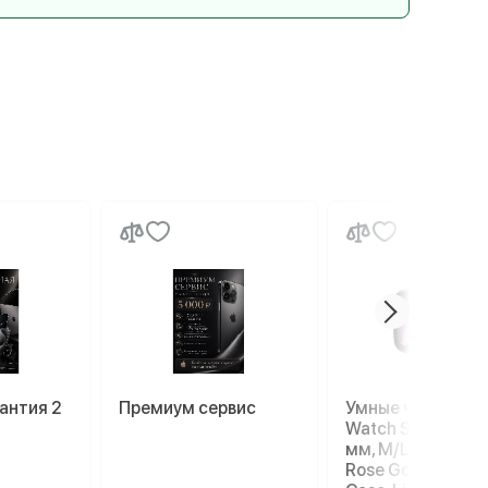
антия 2
Премиум сервис
Умные часы Appl
Watch Series 11 4
мм, M/L 140–245
Rose Gold Alumi