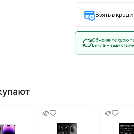
Взять в креди
Обменяйте свою тех
Выкупим вашу стару
окупают