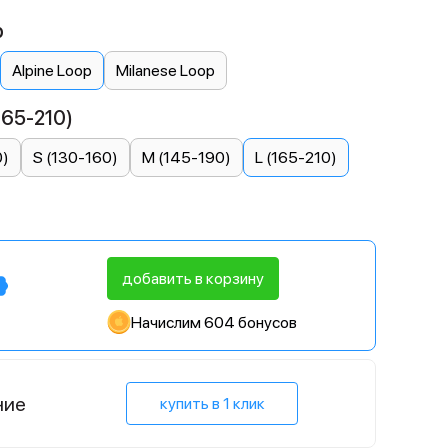
p
Alpine Loop
Milanese Loop
165-210)
0)
S (130-160)
M (145-190)
L (165-210)
добавить в корзину
Начислим 604 бонусов
ние
купить в 1 клик