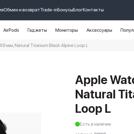
ия
Обмен и возврат
Trade-in
Бонусы
Блог
Контакты
AirPods
Гаджеты
Мониторы
Аксессуары
Попул
49 мм, Natural Titanium Black Alpine Loop L
e 14 pro max
айфон 14
Apple Watc
Natural Ti
Loop L
Есть в наличии