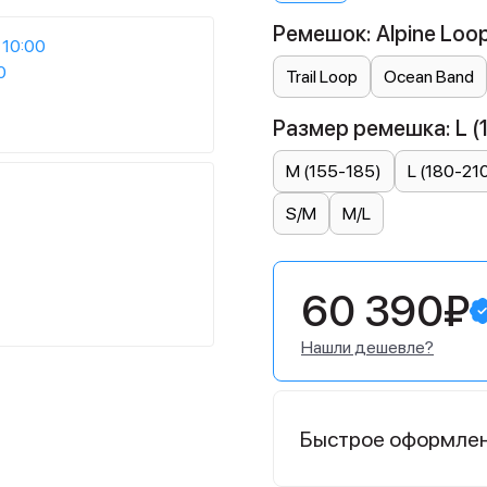
Ремешок: Alpine Loo
 10:00
0
Trail Loop
Ocean Band
Размер ремешка: L (
M (155-185)
L (180-21
S/M
M/L
60 390₽
Нашли дешевле?
Быстрое оформле