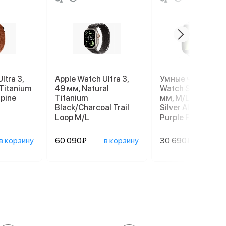
ltra 3,
Apple Watch Ultra 3,
Умные часы Appl
 Titanium
49 мм, Natural
Watch Series 11 4
lpine
Titanium
мм, M/L 140–245
Black/Charcoal Trail
Silver Aluminum C
Loop M/L
Purple Fog Sport
в корзину
60 090₽
в корзину
30 690₽
в ко