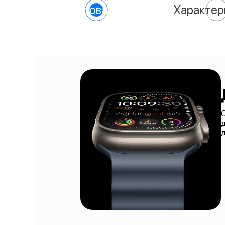
О товаре
Характер
O
д