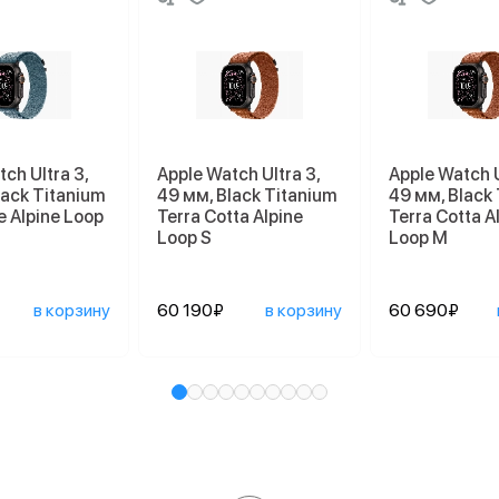
ch Ultra 3,
Apple Watch Ultra 3,
Apple Watch U
lack Titanium
49 мм, Black Titanium
49 мм, Black
e Alpine Loop
Terra Cotta Alpine
Terra Cotta A
Loop S
Loop M
в корзину
60 190₽
в корзину
60 690₽