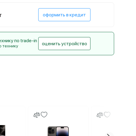
т
оформить в кредит
нику по trade-in
оценить устройство
ю технику