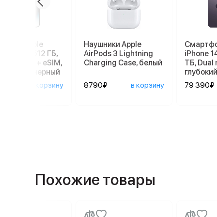
ртфон Apple
Наушники Apple
Смартфо
ne 14 Pro 512 ГБ,
AirPods 3 Lightning
iPhone 1
: nano SIM + eSIM,
Charging Case, белый
ТБ, Dual 
мический черный
глубоки
890₽
в корзину
8790₽
в корзину
79 390₽
Похожие товары