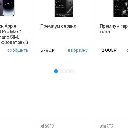
н Apple
Премиум сервис
Премиум гар
4 Pro Max 1
года
nano SIM,
й фиолетовый
сообщить
5790₽
в корзину
12 000₽