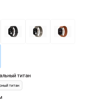
й
альный титан
рный титан
м