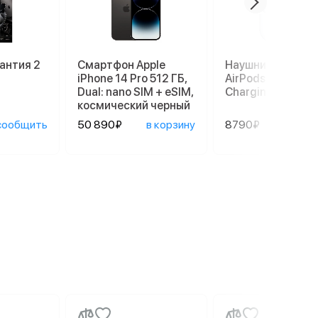
антия 2
Смартфон Apple
Наушники Apple
iPhone 14 Pro 512 ГБ,
AirPods 3 Lightni
Dual: nano SIM + eSIM,
Charging Case, б
космический черный
сообщить
50 890₽
в корзину
8790₽
в ко