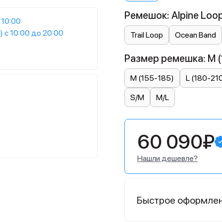
Ремешок: Alpine Loo
 10:00
) с 10:00 до 20:00
Trail Loop
Ocean Band
Размер ремешка: M (
M (155-185)
L (180-21
S/M
M/L
60 090₽
Нашли дешевле?
Быстрое оформле