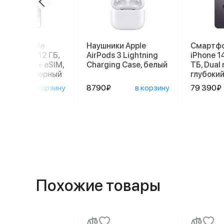
ртфон Apple
Наушники Apple
Смартфо
ne 14 Pro 512 ГБ,
AirPods 3 Lightning
iPhone 1
: nano SIM + eSIM,
Charging Case, белый
ТБ, Dual 
мический черный
глубоки
890₽
в корзину
8790₽
в корзину
79 390₽
Похожие товары