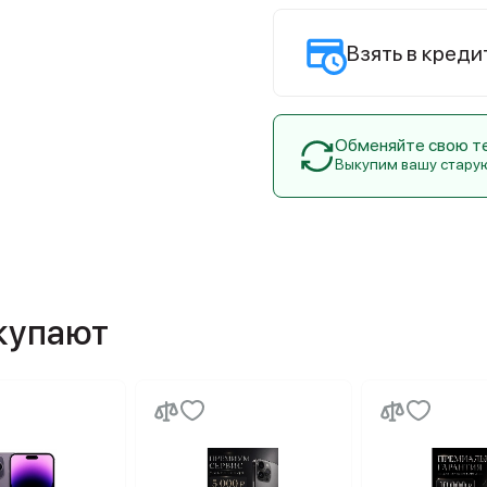
Взять в креди
Обменяйте свою тех
Выкупим вашу стару
окупают