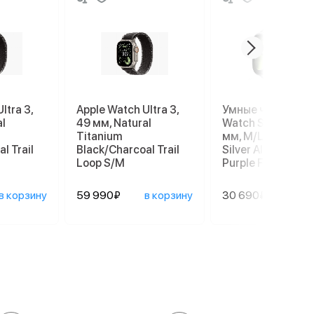
ltra 3,
Apple Watch Ultra 3,
Умные часы Appl
al
49 мм, Natural
Watch Series 11 4
Titanium
мм, M/L 140–245
l Trail
Black/Charcoal Trail
Silver Aluminum C
Loop S/M
Purple Fog Sport
в корзину
59 990₽
в корзину
30 690₽
в ко