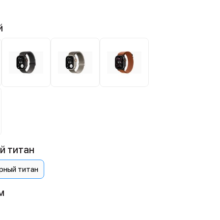
й
й титан
рный титан
м