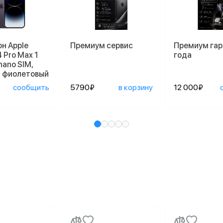
н Apple
Премиум сервис
Премиум гар
4 Pro Max 1
года
nano SIM,
й фиолетовый
сообщить
5790₽
в корзину
12 000₽