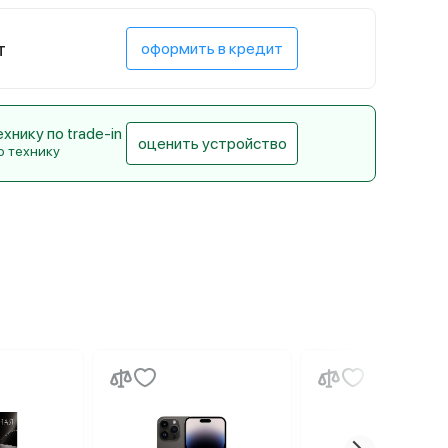
т
оформить в кредит
нику по trade-in
оценить устройство
ю технику