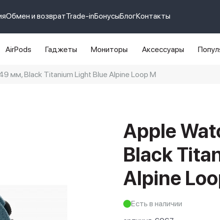
ия
Обмен и возврат
Trade-in
Бонусы
Блог
Контакты
AirPods
Гаджеты
Мониторы
Аксессуары
Попул
49 мм, Black Titanium Light Blue Alpine Loop M
e 14 pro max
айфон 14
Apple Watc
Black Tita
Alpine Lo
Есть в наличии