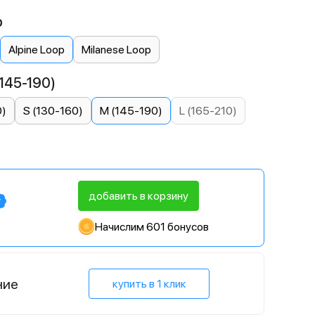
p
Alpine Loop
Milanese Loop
145-190)
0)
S (130-160)
M (145-190)
L (165-210)
добавить в корзину
Начислим 601 бонусов
ние
купить в 1 клик