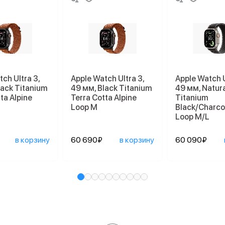
ch Ultra 3,
Apple Watch Ultra 3,
Apple Watch U
lack Titanium
49 мм, Black Titanium
49 мм, Natur
ta Alpine
Terra Cotta Alpine
Titanium
Loop M
Black/Charcoa
Loop M/L
в корзину
60 690₽
в корзину
60 090₽