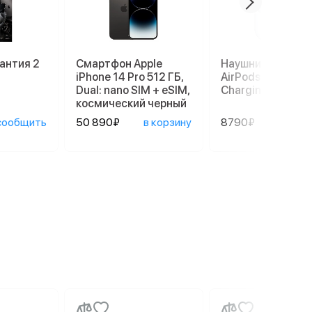
антия 2
Смартфон Apple
Наушники Apple
iPhone 14 Pro 512 ГБ,
AirPods 3 Lightni
Dual: nano SIM + eSIM,
Charging Case, б
космический черный
сообщить
50 890₽
в корзину
8790₽
в ко