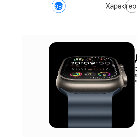
О товаре
Характер
O
д