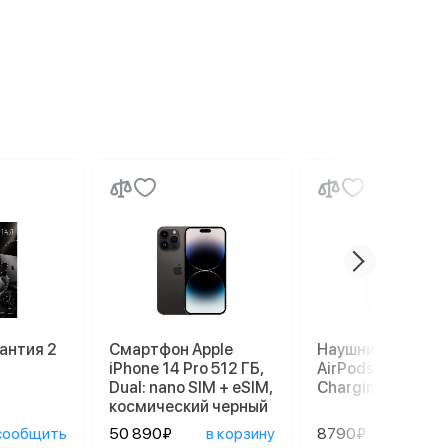
антия 2
Смартфон Apple
Наушники Apple
iPhone 14 Pro 512 ГБ,
AirPods 3 Lightni
Dual: nano SIM + eSIM,
Charging Case, б
космический черный
сообщить
50 890₽
в корзину
8790₽
в ко