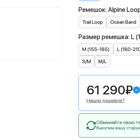
Ремешок: Alpine Loo
Trail Loop
Ocean Band
Размер ремешка: L (
M (155-185)
L (180-21
S/M
M/L
61 290₽
Нашли дешевле?
Обменяйте свою тех
Выкупим вашу стару