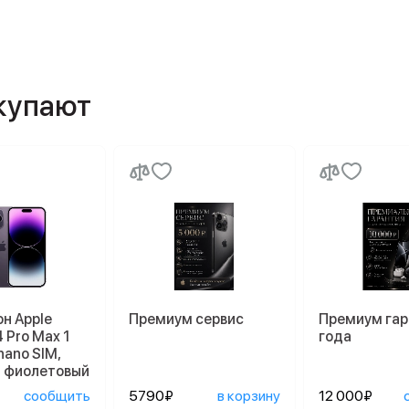
окупают
н Apple
Премиум сервис
Премиум гар
4 Pro Max 1
года
nano SIM,
й фиолетовый
сообщить
5790₽
в корзину
12 000₽