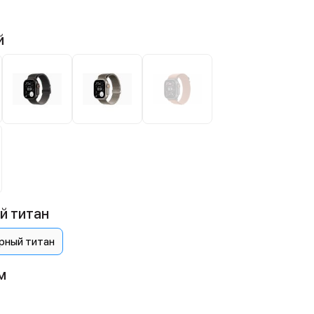
й
й титан
рный титан
м