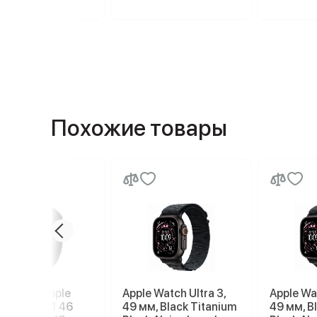
Похожие товары
е часы Apple
Apple Watch Ultra 3,
Apple Wat
h Series 11 46
49 мм, Black Titanium
49 мм, B