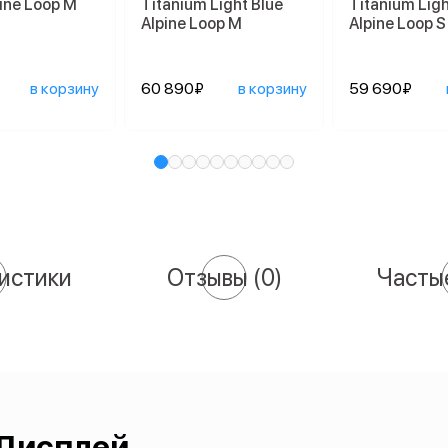
pine Loop M
Titanium Light Blue
Titanium Ligh
Alpine Loop M
Alpine Loop S
в корзину
60 890₽
в корзину
59 690₽
истики
Отзывы
(0)
Часты
Дисплей