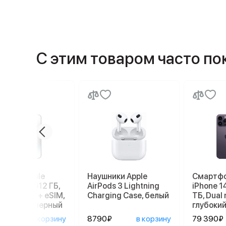
С этим товаром часто п
ртфон Apple
Наушники Apple
Смартфо
ne 14 Pro 512 ГБ,
AirPods 3 Lightning
iPhone 1
: nano SIM + eSIM,
Charging Case, белый
ТБ, Dual 
мический черный
глубоки
890₽
в корзину
8790₽
в корзину
79 390₽