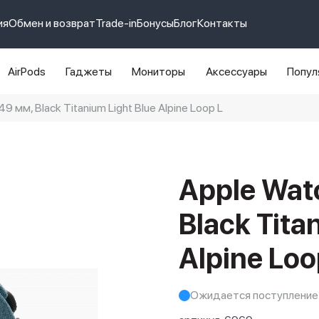
ия
Обмен и возврат
Trade-in
Бонусы
Блог
Контакты
AirPods
Гаджеты
Мониторы
Аксессуары
Попул
49 мм, Black Titanium Light Blue Alpine Loop L
e 14 pro max
айфон 14
Apple Watc
Black Tita
Alpine Loo
Ожидается поступление