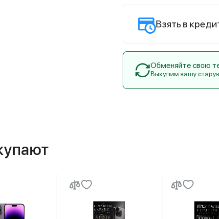
Взять в креди
Обменяйте свою тех
Выкупим вашу стару
окупают