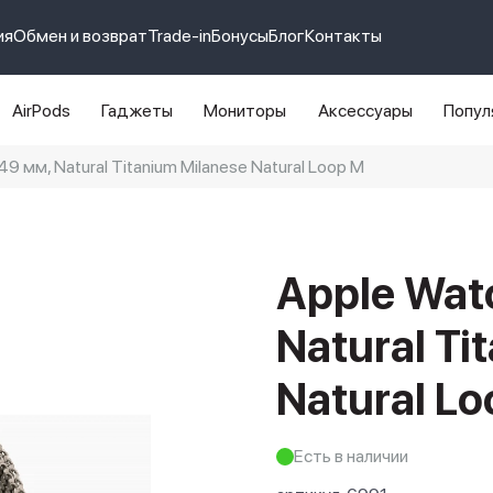
ия
Обмен и возврат
Trade-in
Бонусы
Блог
Контакты
AirPods
Гаджеты
Мониторы
Аксессуары
Попул
 49 мм, Natural Titanium Milanese Natural Loop M
e 14 pro max
айфон 14
Apple Watc
Natural Ti
Natural L
Есть в наличии