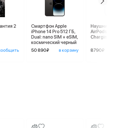
антия 2
Смартфон Apple
Наушники Apple
iPhone 14 Pro 512 ГБ,
AirPods 3 Lightni
Dual: nano SIM + eSIM,
Charging Case, б
космический черный
сообщить
50 890₽
в корзину
8790₽
в ко