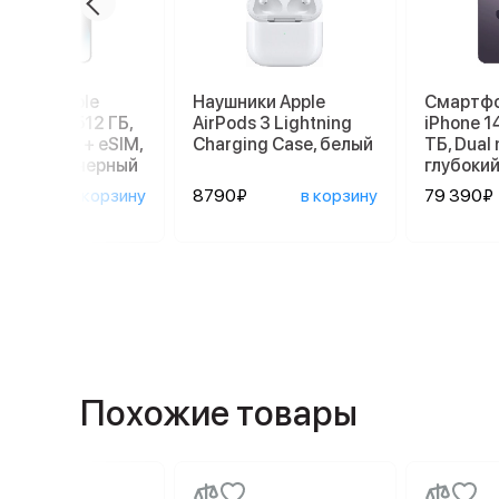
ртфон Apple
Наушники Apple
Смартфо
ne 14 Pro 512 ГБ,
AirPods 3 Lightning
iPhone 1
: nano SIM + eSIM,
Charging Case, белый
ТБ, Dual 
мический черный
глубоки
890₽
в корзину
8790₽
в корзину
79 390₽
Похожие товары