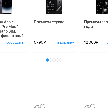
н Apple
Премиум сервис
Премиум гар
4 Pro Max 1
года
nano SIM,
й фиолетовый
сообщить
5790₽
в корзину
12 000₽