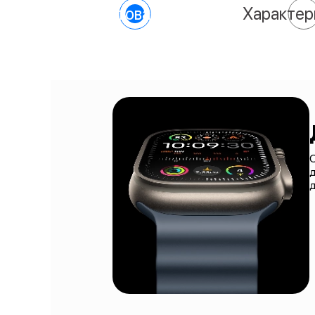
О товаре
Характер
O
д