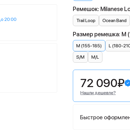
Ремешок: Milanese L
до 20:00
Trail Loop
Ocean Band
Размер ремешка: M (
M (155-185)
L (180-21
S/M
M/L
72 090₽
Нашли дешевле?
Быстрое оформле