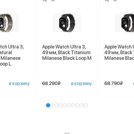
ch Ultra 3,
Apple Watch Ultra 3,
Apple Watch U
atural
49 мм, Black Titanium
49 мм, Black
 Milanese
Milanese Black Loop M
Milanese Bla
Loop L
в корзину
68 290₽
в корзину
68 790₽