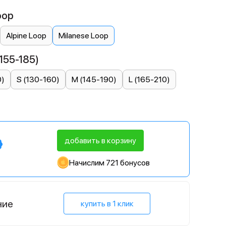
oop
Alpine Loop
Milanese Loop
155-185)
0)
S (130-160)
M (145-190)
L (165-210)
добавить в корзину
Начислим 721 бонусов
ние
купить в 1 клик