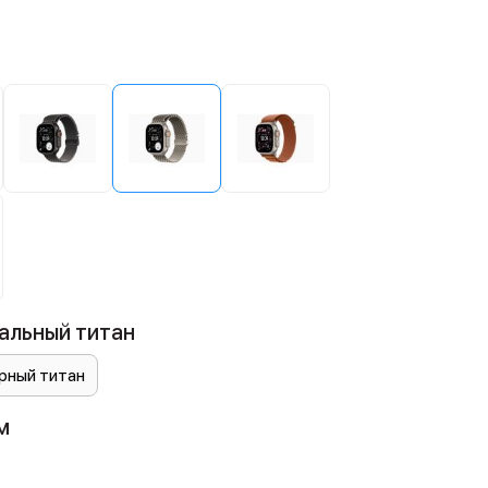
альный титан
рный титан
м