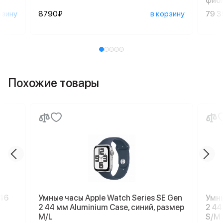
фио
рзину
8790₽
в корзину
79 
Похожие товары
 46
Умные часы Apple Watch Series SE Gen
Умны
2 44 мм Aluminium Case, синий, размер
2 44
M/L
S/M