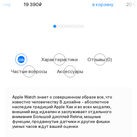
рзину
19 390₽
в корзину
20 
О товаре
Характеристики
Отзывы
(0)
Частые вопросы
Аксессуары
Apple Watch знает о совершенном образе все, что
известно человечеству. В дизайне - абсолютное
наследие традиций Apple. Как и во всех моделях,
внешний вид идеален и заслуживает отдельного
внимания. Большой дисплей Retina, мощные
функции, продвинутые датчики и другие фишки
умных часов ждут вашей оценки.