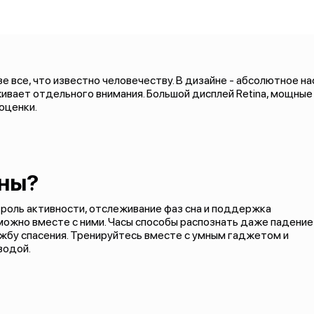
 все, что известно человечеству. В дизайне - абсолютное нас
живает отдельного внимания. Большой дисплей Retina, мощные
оценки.
бны?
роль активности, отслеживание фаз сна и поддержка
можно вместе с ними. Часы способы распознать даже падение
ужбу спасения. Тренируйтесь вместе с умным гаджетом и
водой.