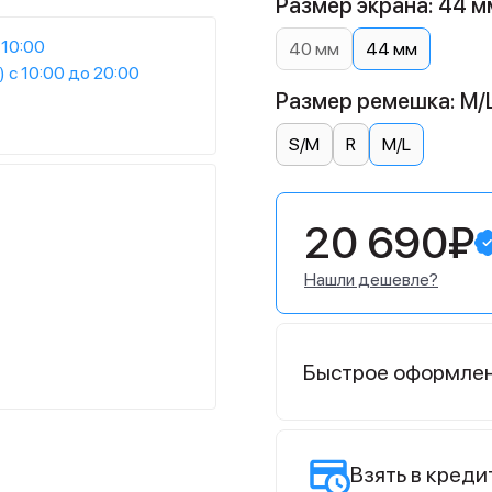
Размер экрана: 44 м
 10:00
40 мм
44 мм
) с 10:00 до 20:00
Размер ремешка: M/
S/M
R
M/L
20 690₽
Нашли дешевле?
Быстрое оформле
Взять в креди