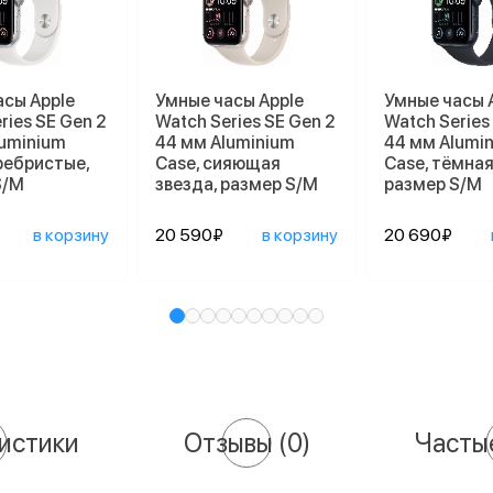
асы Apple
Умные часы Apple
Умные часы 
ries SE Gen 2
Watch Series SE Gen 2
Watch Series
luminium
44 мм Aluminium
44 мм Alumi
ребристые,
Case, сияющая
Case, тёмная
S/M
звезда, размер S/M
размер S/M
в корзину
20 590₽
в корзину
20 690₽
истики
Отзывы
(0)
Часты