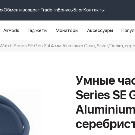
ия
Обмен и возврат
Trade-in
Бонусы
Блог
Контакты
AirPods
Гаджеты
Мониторы
Аксессуары
Попул
Watch Series SE Gen 2 44 мм Aluminium Case, Silver/Denim, се
e 14 pro max
айфон 14
Умные час
Series SE 
Aluminium 
серебрист