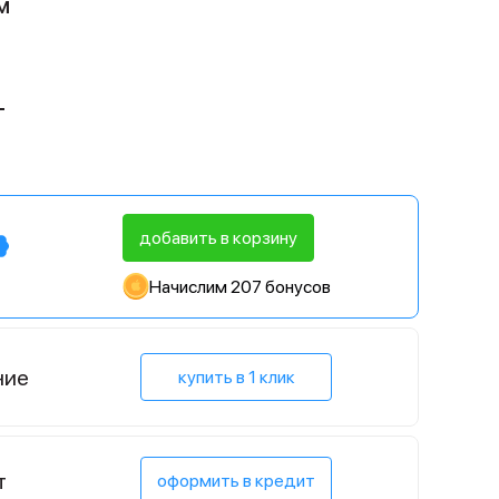
м
L
добавить в корзину
Начислим 207 бонусов
ние
купить в 1 клик
т
оформить в кредит