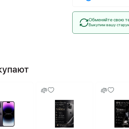
Обменяйте свою тех
Выкупим вашу стару
окупают