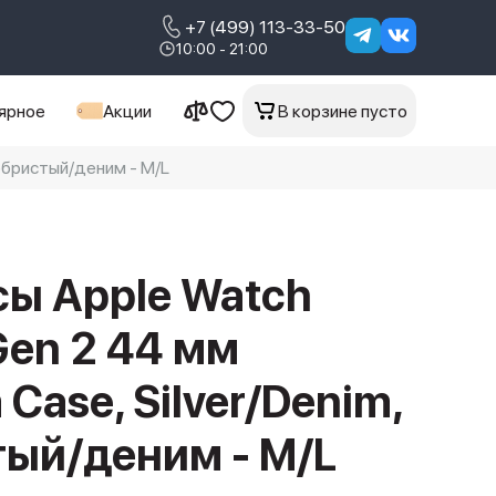
+7 (499) 113-33-50
10:00 - 21:00
ярное
Акции
В корзине пусто
ребристый/деним - M/L
ы Apple Watch
Gen 2 44 мм
Case, Silver/Denim,
ый/деним - M/L