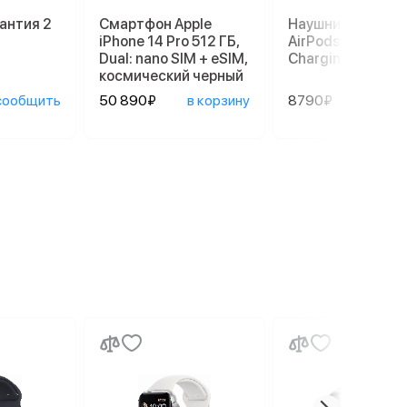
антия 2
Смартфон Apple
Наушники Apple
iPhone 14 Pro 512 ГБ,
AirPods 3 Lightni
Dual: nano SIM + eSIM,
Charging Case, б
космический черный
сообщить
50 890₽
в корзину
8790₽
в ко