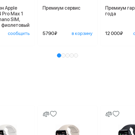
н Apple
Премиум сервис
Премиум гар
4 Pro Max 1
года
nano SIM,
й фиолетовый
сообщить
5790₽
в корзину
12 000₽