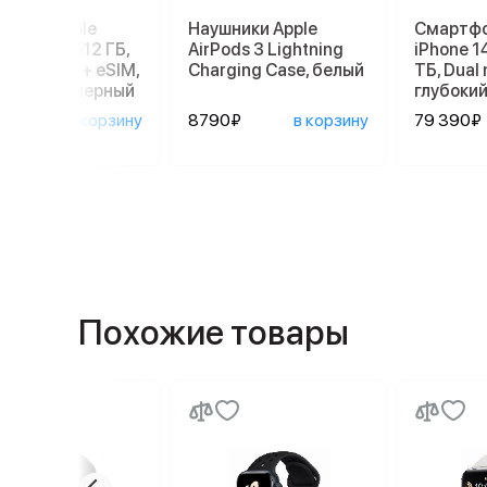
ртфон Apple
Наушники Apple
Смартфо
ne 14 Pro 512 ГБ,
AirPods 3 Lightning
iPhone 1
: nano SIM + eSIM,
Charging Case, белый
ТБ, Dual 
мический черный
глубоки
890₽
в корзину
8790₽
в корзину
79 390₽
Похожие товары