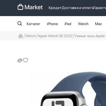
Кредит
Доставка и оплата
Гарант
Каталог
iPhone
iPad
Watch
Mac
Watch
Apple Watch SE 2022
Умные часы Apple 
iphone
айфон
iPhone 14 pro
Iphon