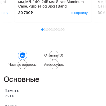
ight
мм, M/L 140–245 мм, Silver Aluminum
мм, 
Case, Purple Fog Sport Band
Case
рзину
30 790₽
в корзину
30 
Характеристики
Отзывы
(0)
Частые вопросы
Аксессуары
Основные
Память
32 ГБ