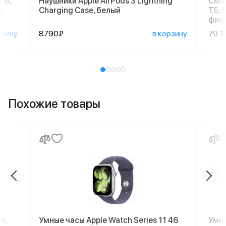
ГБ,
Наушники Apple AirPods 3 Lightning
Смар
й
Charging Case, белый
ТБ, 
фио
рзину
8790₽
в корзину
79 
Похожие товары
м,
Умные часы Apple Watch Series 11 46
Умны