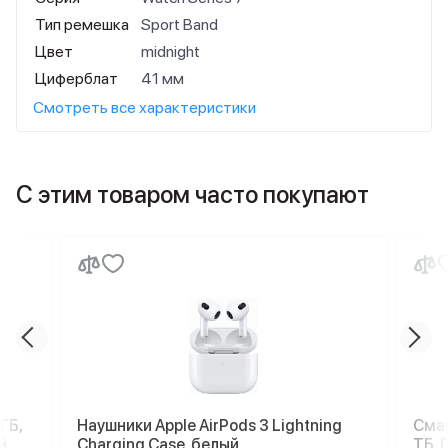
Тип ремешка
Sport Band
Цвет
midnight
Циферблат
41 мм
Смотреть все характеристики
С этим товаром часто покупают
ГБ,
Наушники Apple AirPods 3 Lightning
Смар
й
Charging Case, белый
ТБ, 