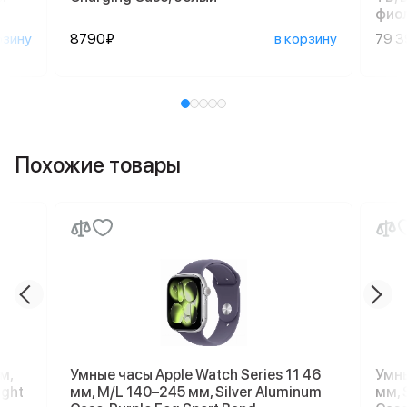
фио
рзину
8790₽
в корзину
79 
Похожие товары
м,
Умные часы Apple Watch Series 11 46
Умны
ight
мм, M/L 140–245 мм, Silver Aluminum
мм, 