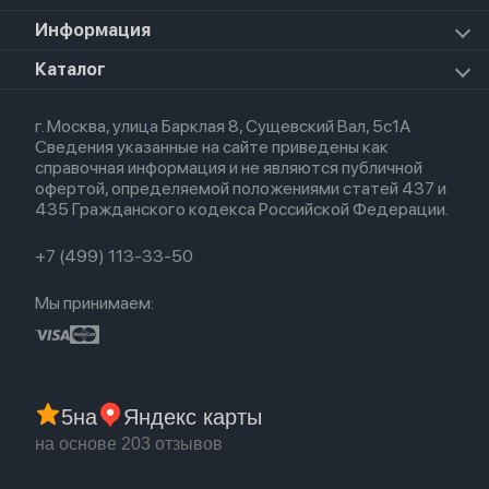
Apple TV
Airpods Max 2026
Mac Studio
Apple Watch Ultra 2 2024
iPad Mini 7 (2024)
Для AirPods
Информация
HomePod mini
Airpods Pro 2
Apple Watch Ultra 3
Премиум сервис
HomePod 2
Airpods Pro
Apple Watch Ultra
О магазине
Каталог
Для iPhone
AirTag
Airpods Max
Кредит
Для iPad
Прочая техника
Airpods 3
Весь каталог
Политика возврата
Для Mac
Airpods 2
г. Москва, улица Барклая 8, Сущевский Вал, 5с1А
Новые поступления
Политика конфиденциальности
Для Apple Watch
Airpods (1-е)
Сведения указанные на сайте приведены как
Популярное
Оплата и доставка
справочная информация и не являются публичной
Акции
Партнерская программа
офертой, определяемой положениями статей 437 и
Гарантия
435 Гражданского кодекса Российской Федерации.
Обмен и возврат
Бонусы
Trade-in
+7 (499) 113-33-50
Мы принимаем:
5
на
Яндекс карты
на основе 203 отзывов