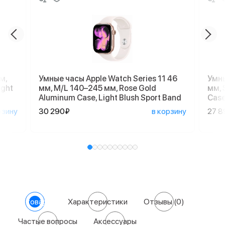
м,
Умные часы Apple Watch Series 11 46
Умны
ight
мм, M/L 140–245 мм, Rose Gold
мм, 
Aluminum Case, Light Blush Sport Band
Case
рзину
30 290₽
в корзину
27 8
О товаре
Характеристики
Отзывы
(0)
Частые вопросы
Аксессуары