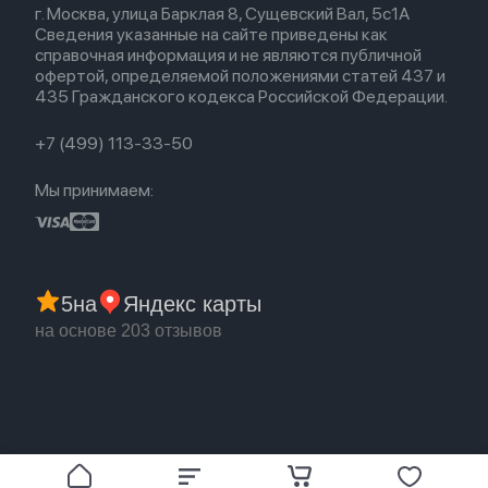
Airpods 2
г. Москва, улица Барклая 8, Сущевский Вал, 5с1А
Новые поступления
Политика конфиденциальности
Для Apple Watch
Airpods (1-е)
Сведения указанные на сайте приведены как
Популярное
Оплата и доставка
справочная информация и не являются публичной
Акции
Партнерская программа
офертой, определяемой положениями статей 437 и
Гарантия
435 Гражданского кодекса Российской Федерации.
Обмен и возврат
Бонусы
Trade-in
+7 (499) 113-33-50
Мы принимаем:
5
на
Яндекс карты
на основе 203 отзывов