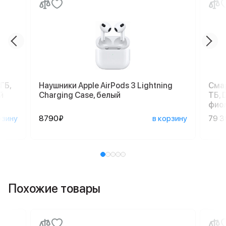
ГБ,
Наушники Apple AirPods 3 Lightning
Смар
й
Charging Case, белый
ТБ, 
фио
рзину
8790₽
в корзину
79 
Похожие товары