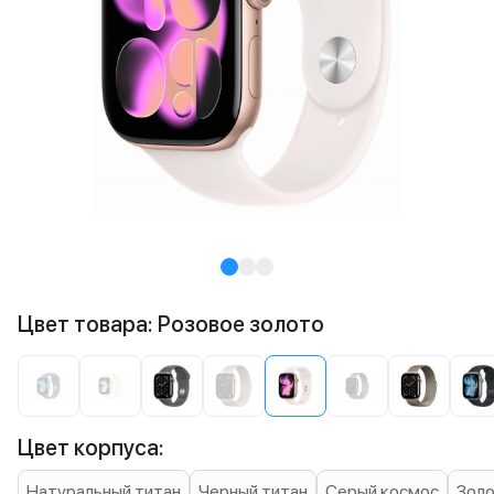
Цвет товара: Розовое золото
Цвет корпуса:
Натуральный титан
Черный титан
Серый космос
Золо