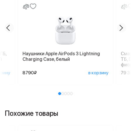
ГБ,
Наушники Apple AirPods 3 Lightning
Смар
й
Charging Case, белый
ТБ, 
фио
рзину
8790₽
в корзину
79 
Похожие товары