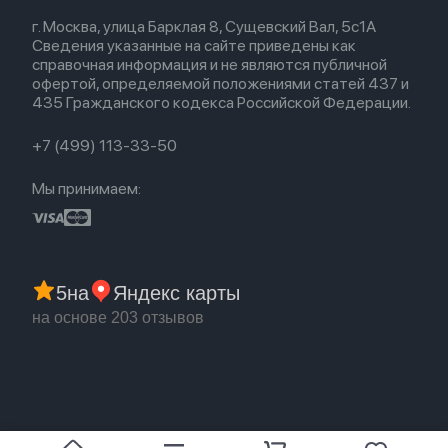
Весь каталог
Политика возврата
Для Mac
Airpods 2
г. Москва, улица Барклая 8, Сущевский Вал, 5с1А
Новые поступления
Политика конфиденциальности
Для Apple Watch
Airpods (1-е)
Сведения указанные на сайте приведены как
Популярное
Оплата и доставка
справочная информация и не являются публичной
Акции
Партнерская программа
офертой, определяемой положениями статей 437 и
Гарантия
435 Гражданского кодекса Российской Федерации.
Обмен и возврат
Бонусы
Trade-in
+7 (499) 113-33-50
Мы принимаем:
5
на
Яндекс карты
на основе 203 отзывов