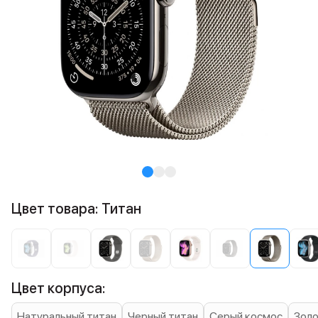
Цвет товара: Титан
Цвет корпуса:
Натуральный титан
Черный титан
Серый космос
Золо