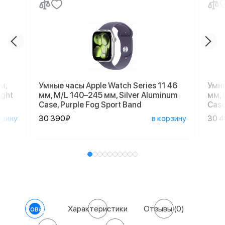
м,
Умные часы Apple Watch Series 11 46
Умны
ight
мм, M/L 140–245 мм, Silver Aluminum
мм, 
Case, Purple Fog Sport Band
Case
рзину
30 390₽
в корзину
30 
О товаре
Характеристики
Отзывы
(0)