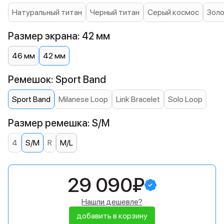
Натуральный титан
Черный титан
Серый космос
Золо
Размер экрана: 42 мм
46 мм
42 мм
Ремешок: Sport Band
Sport Band
Milanese Loop
Link Bracelet
Solo Loop
Размер ремешка: S/M
4
S/M
R
M/L
29 090₽
Нашли дешевле?
добавить в корзину