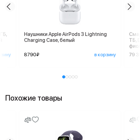
ГБ,
Наушники Apple AirPods 3 Lightning
Смар
й
Charging Case, белый
ТБ, 
фио
рзину
8790₽
в корзину
79 
Похожие товары