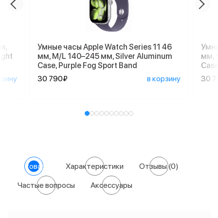
м,
Умные часы Apple Watch Series 11 46
Умны
ight
мм, M/L 140–245 мм, Silver Aluminum
мм, 
Case, Purple Fog Sport Band
Case
рзину
30 790₽
в корзину
30 
О товаре
Характеристики
Отзывы
(0)
Частые вопросы
Аксессуары