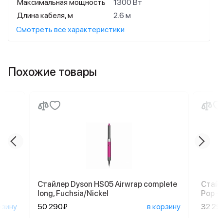
Максимальная мощность
1300 Вт
Длина кабеля, м
2.6 м
Смотреть все характеристики
Похожие товары
Стайлер Dyson HS05 Airwrap complete
Стай
а
long, Fuchsia/Nickel
Pop 
рзину
50 290₽
в корзину
32 2