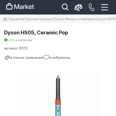
Гаджеты
Прочая техника
Dyson
Фены и стайлеры
Dyson HS0
iphone
айфон
iPhone 14 pro
Dyson HS05, Ceramic Pop
Iphone 14 pro max
айфон 14
Есть в наличии
артикул:
8513
в список сравнения
в избранное