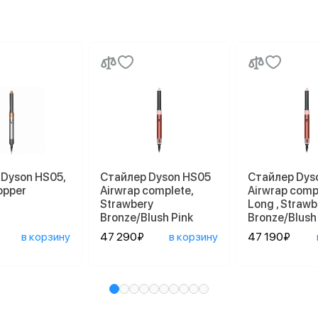
Dyson HS05,
Стайлер Dyson HS05
Стайлер Dys
opper
Airwrap complete,
Airwrap comp
Strawbery
Long , Strawb
Bronze/Blush Pink
Bronze/Blush
в корзину
47 290₽
в корзину
47 190₽