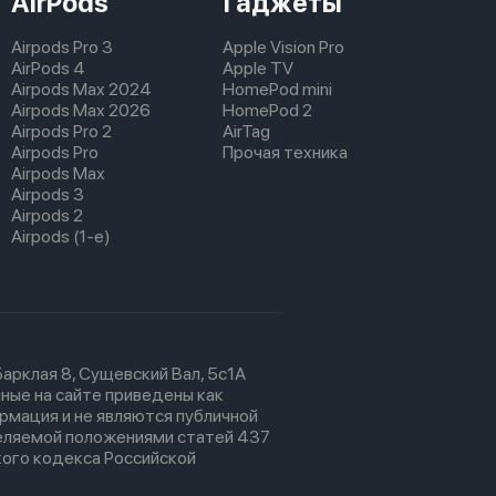
AirPods
Гаджеты
Airpods Pro 3
Apple Vision Pro
AirPods 4
Apple TV
Airpods Max 2024
HomePod mini
Airpods Max 2026
HomePod 2
Airpods Pro 2
AirTag
Airpods Pro
Прочая техника
Airpods Max
Airpods 3
Airpods 2
Airpods (1-е)
 Барклая 8, Сущевский Вал, 5с1А
ные на сайте приведены как
рмация и не являются публичной
еляемой положениями статей 437
ого кодекса Российской