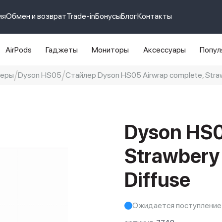
ия
Обмен и возврат
Trade-in
Бонусы
Блог
Контакты
AirPods
Гаджеты
Мониторы
Аксессуары
Попул
леры
Dyson HS05
Стайлер Dyson HS05 Airwrap complete, Straw
e 14 pro max
айфон 14
Dyson HS0
Strawbery
Diffuse
Ожидается поступление