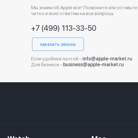
Мы знаем об Apple все! Позвоните или оставьте
четко и ясно ответим на все вопросы.
+7 (499) 113-33-50
заказать звонок
Если удобнее почтой –
info@apple-market.ru
Для бизнеса –
business@apple-market.ru