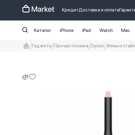
Кредит
Доставка и оплата
Гарант
Каталог
iPhone
iPad
Watch
Mac
Гаджеты
Прочая техника
Dyson
Фены и стай
iphone
айфон
iPhone 14 pro
Iphon