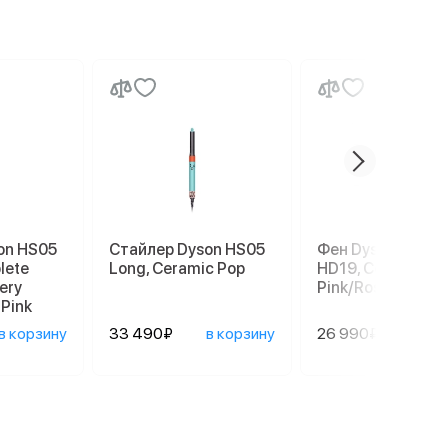
on HS05
Стайлер Dyson HS05
Фен Dyson Super
lete
Long, Ceramic Pop
HD19, Ceramic
ery
Pink/Rose Gold
 Pink
в корзину
33 490₽
в корзину
26 990₽
в ко