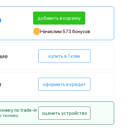
добавить в корзину
Начислим 573 бонусов
ние
купить в 1 клик
т
оформить в кредит
нику по trade-in
оценить устройство
ю технику