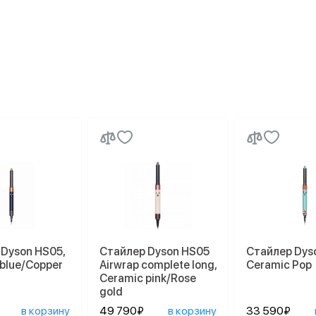
Dyson HS05,
Стайлер Dyson HS05
Стайлер Dys
 blue/Copper
Airwrap complete long,
Ceramic Pop
Ceramic pink/Rose
gold
в корзину
49 790₽
в корзину
33 590₽