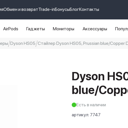
ия
Обмен и возврат
Trade-in
Бонусы
Блог
Контакты
AirPods
Гаджеты
Мониторы
Аксессуары
Попул
леры
Dyson HS05
Стайлер Dyson HS05, Prussian blue/Copper D
e 14 pro max
айфон 14
Dyson HS0
blue/Coppe
Есть в наличии
артикул:
7747