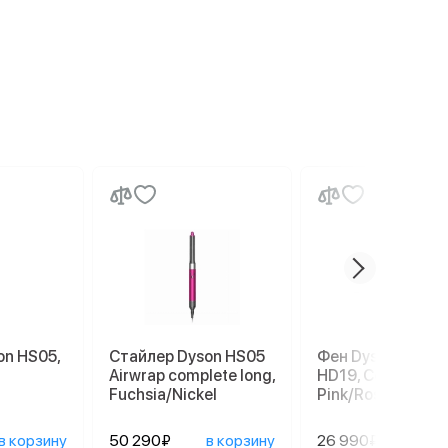
on HS05,
Стайлер Dyson HS05
Фен Dyson Super
Airwrap complete long,
HD19, Ceramic
Fuchsia/Nickel
Pink/Rose Gold
в корзину
50 290₽
в корзину
26 990₽
в ко