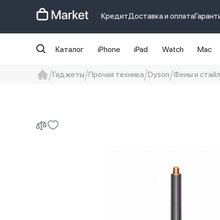
Кредит
Доставка и оплата
Гарант
Каталог
iPhone
iPad
Watch
Mac
Гаджеты
Прочая техника
Dyson
Фены и стай
iphone
айфон
iPhone 14 pro
Iphon