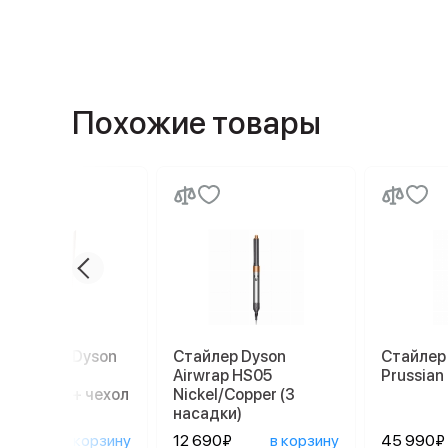
Похожие товары
рямитель Dyson
Стайлер Dyson
Стайлер 
ale HS07,
Airwrap HS05
Prussian
er/Nickel + чехол
Nickel/Copper (3
дставка
насадки)
90₽
в корзину
12 690₽
в корзину
45 990₽