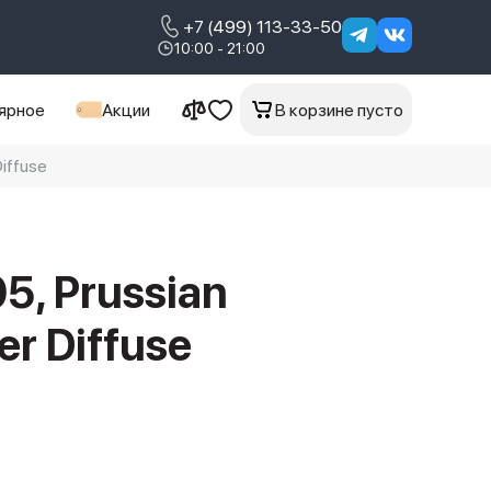
+7 (499) 113-33-50
10:00 - 21:00
ярное
Акции
В корзине пусто
iffuse
5, Prussian
r Diffuse