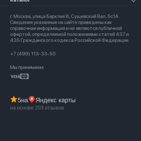
Для iPhone
AirTag
Airpods Max
Кредит
Для iPad
Прочая техника
Airpods 3
Весь каталог
Политика возврата
Для Mac
Airpods 2
г. Москва, улица Барклая 8, Сущевский Вал, 5с1А
Новые поступления
Политика конфиденциальности
Для Apple Watch
Airpods (1-е)
Сведения указанные на сайте приведены как
Популярное
Оплата и доставка
справочная информация и не являются публичной
Акции
Партнерская программа
офертой, определяемой положениями статей 437 и
Гарантия
435 Гражданского кодекса Российской Федерации.
Обмен и возврат
Бонусы
Trade-in
+7 (499) 113-33-50
Мы принимаем:
5
на
Яндекс карты
на основе 203 отзывов