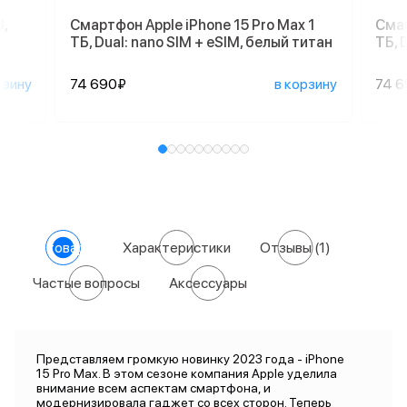
,
Смартфон Apple iPhone 15 Pro Max 1
Смар
ТБ, Dual: nano SIM + eSIM, белый титан
ТБ, 
рзину
74 690₽
в корзину
74 
О товаре
Характеристики
Отзывы
(1)
Частые вопросы
Аксессуары
Представляем громкую новинку 2023 года - iPhone
15 Pro Max. В этом сезоне компания Apple уделила
внимание всем аспектам смартфона, и
модернизировала гаджет со всех сторон. Теперь