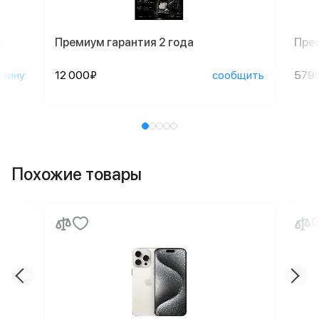
n
Премиум гарантия 2 года
Пре
рзину
12 000₽
сообщить
579
Похожие товары