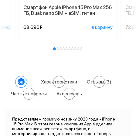
,
Смартфон Apple iPhone 15 Pro Max 256
Смар
ГБ, Dual: nano SIM + eSIM, титан
ГБ, 
рзину
68 690₽
в корзину
72 6
О товаре
Характеристики
Отзывы
(3)
Частые вопросы
Аксессуары
Представляем громкую новинку 2023 года - iPhone
15 Pro Max. В этом сезоне компания Apple уделила
внимание всем аспектам смартфона, и
модернизировала гаджет со всех сторон. Теперь