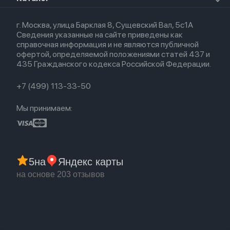
Airpods Max
Кредит
Для iPad
Прочая техника
Airpods 3
Весь каталог
Политика возврата
Для Mac
Airpods 2
г. Москва, улица Барклая 8, Сущевский Вал, 5с1А
Новые поступления
Политика конфиденциальности
Для Apple Watch
Airpods (1-е)
Сведения указанные на сайте приведены как
Популярное
Оплата и доставка
справочная информация и не являются публичной
Акции
Партнерская программа
офертой, определяемой положениями статей 437 и
Гарантия
435 Гражданского кодекса Российской Федерации.
Обмен и возврат
Бонусы
Trade-in
+7 (499) 113-33-50
Мы принимаем:
5
на
Яндекс карты
на основе 203 отзывов