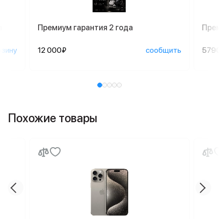
n
Премиум гарантия 2 года
Пре
рзину
12 000₽
сообщить
579
Похожие товары