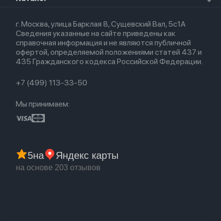
Airpods Max
Кредит
Для iPad
Прочая техника
Airpods 3
Весь каталог
Политика возврата
Для Mac
Airpods 2
г. Москва, улица Барклая 8, Сущевский Вал, 5с1А
Новые поступления
Политика конфиденциальности
Для Apple Watch
Airpods (1-е)
Сведения указанные на сайте приведены как
Популярное
Оплата и доставка
справочная информация и не являются публичной
Акции
Партнерская программа
офертой, определяемой положениями статей 437 и
Гарантия
435 Гражданского кодекса Российской Федерации.
Обмен и возврат
Бонусы
Trade-in
+7 (499) 113-33-50
Мы принимаем:
5
на
Яндекс карты
на основе 203 отзывов