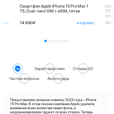
,
Смартфон Apple iPhone 15 Pro Max 1
Смар
ТБ, Dual: nano SIM + eSIM, титан
ТБ, 
тит
рзину
74 690₽
в корзину
74 
О товаре
Характеристики
Отзывы
(0)
Частые вопросы
Аксессуары
Представляем громкую новинку 2023 года - iPhone
15 Pro Max. В этом сезоне компания Apple уделила
внимание всем аспектам смартфона, и
модернизировала гаджет со всех сторон. Теперь