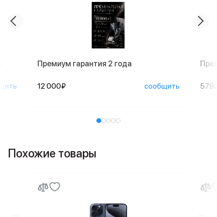
n
Премиум гарантия 2 года
Пре
щить
12 000₽
сообщить
579
Похожие товары