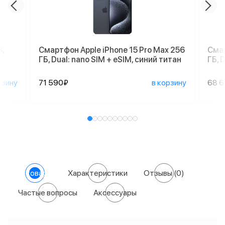
,
Смартфон Apple iPhone 15 Pro Max 256
Смар
ГБ, Dual: nano SIM + eSIM, синий титан
ГБ, 
рзину
71 590₽
в корзину
68 
О товаре
Характеристики
Отзывы
(0)
Частые вопросы
Аксессуары