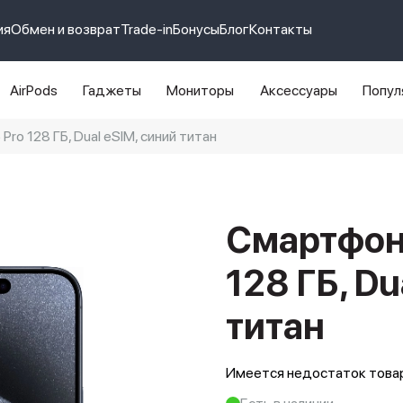
ия
Обмен и возврат
Trade-in
Бонусы
Блог
Контакты
AirPods
Гаджеты
Мониторы
Аксессуары
Попул
Pro 128 ГБ, Dual eSIM, синий титан
e 14 pro max
айфон 14
Смартфон 
128 ГБ, Du
титан
Имеется недостаток товар