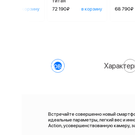
титан
590₽
в корзину
72 190₽
в корзину
68 790₽
О товаре
Характер
Встречайте совершенно новый смартфон
идеальные параметры, легкий вес и ин
Action, усовершенствованную камеру, 