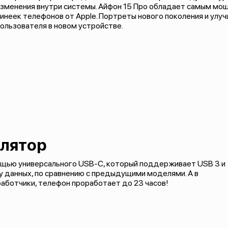
изменения внутри системы. Айфон 15 Про обладает самым мо
инеек телефонов от Apple. Портреты нового поколения и улу
ользователя в новом устройстве.
лятор
мощью универсального USB-C, который поддерживает USB 3 и
 данных, по сравнению с предыдущими моделями. А в
аботчики, телефон проработает до 23 часов!