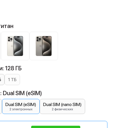
титан
: 128 ГБ
Б
1 ТБ
 Dual SIM (eSIM)
Dual SIM (eSIM)
Dual SIM (nano SIM)
2 электронных
2 физических