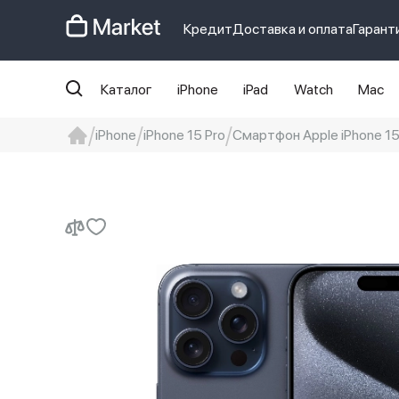
Кредит
Доставка и оплата
Гарант
Каталог
iPhone
iPad
Watch
Mac
iPhone
iPhone 15 Pro
Смартфон Apple iPhone 15 
iphone
айфон
iPhone 14 pro
Iphon