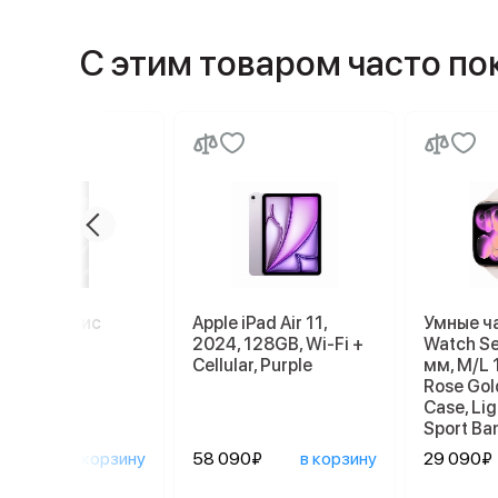
С этим товаром часто п
миум сервис
Apple iPad Air 11,
Умные ч
2024, 128GB, Wi-Fi +
Watch Se
Cellular, Purple
мм, M/L 
Rose Gol
Case, Lig
Sport Ba
0₽
в корзину
58 090₽
в корзину
29 090₽