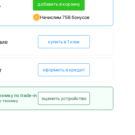
добавить в корзину
Начислим 758 бонусов
ние
купить в 1 клик
т
оформить в кредит
нику по trade-in
оценить устройство
ю технику