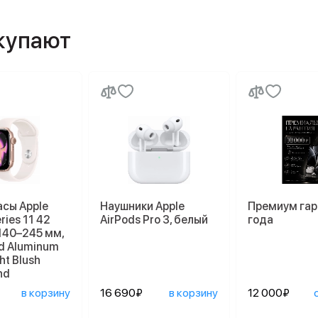
окупают
асы Apple
Наушники Apple
Премиум гар
ries 11 42
AirPods Pro 3, белый
года
140–245 мм,
d Aluminum
ht Blush
nd
в корзину
16 690₽
в корзину
12 000₽