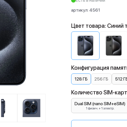
Есть в наличии
артикул:
4561
Цвет товара: Синий 
Конфигурация памяти
128 ГБ
256 ГБ
512 Г
Количество SIM-карт:
Dual SIM (nano SIM+eSIM)
1 физич. + 1 электр.