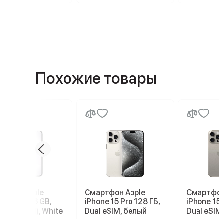
Похожие товары
ртфон Apple
Смартфон Apple
Смартфо
ne 17e 256 GB,
iPhone 15 Pro 128 ГБ,
iPhone 15
 SIM (eSIM), White
Dual eSIM, белый
Dual eSI