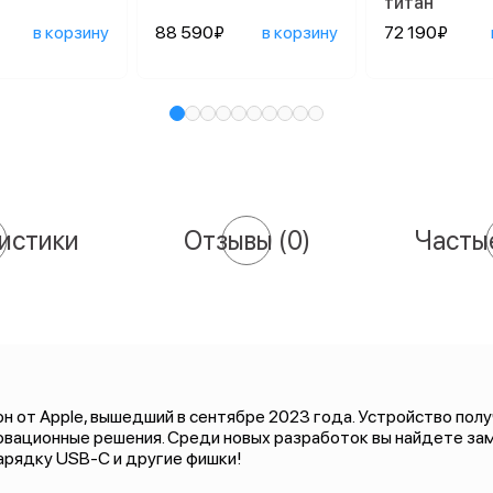
титан
в корзину
88 590₽
в корзину
72 190₽
истики
Отзывы
(0)
Часты
 от Apple, вышедший в сентябре 2023 года. Устройство полу
новационные решения. Среди новых разработок вы найдете за
зарядку USB-C и другие фишки!