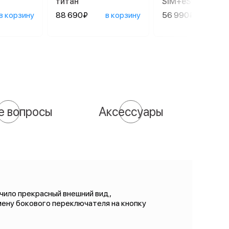
титан
SIM+eSIM), Black
в корзину
88 690₽
в корзину
56 990₽
в ко
е вопросы
Аксессуары
чило прекрасный внешний вид,
мену бокового переключателя на кнопку