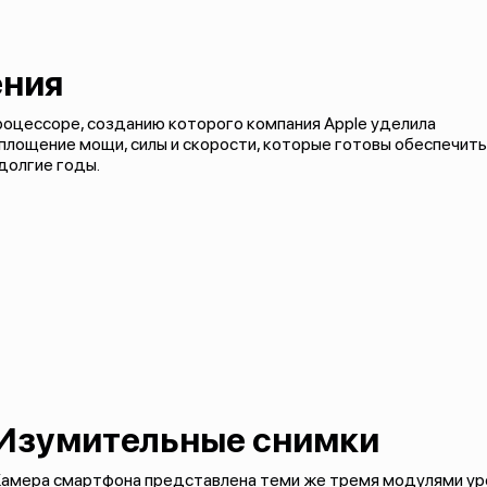
ения
процессоре, созданию которого компания Apple уделила
 воплощение мощи, силы и скорости, которые готовы обеспечить
долгие годы.
Изумительные снимки
амера смартфона представлена теми же тремя модулями уров