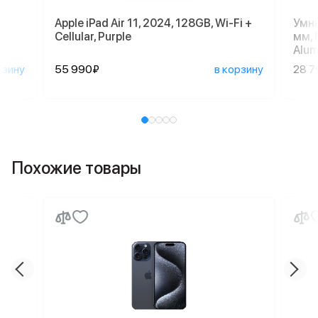
Apple iPad Air 11, 2024, 128GB, Wi-Fi +
Умны
Cellular, Purple
мм, 
Alum
рзину
55 990₽
в корзину
28 7
Похожие товары