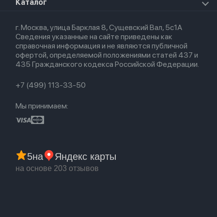
О магазине
Каталог
Для iPhone
AirTag
Airpods Max
Кредит
Для iPad
Прочая техника
Airpods 3
Весь каталог
Политика возврата
Для Mac
Airpods 2
г. Москва, улица Барклая 8, Сущевский Вал, 5с1А
Новые поступления
Политика конфиденциальности
Для Apple Watch
Airpods (1-е)
Сведения указанные на сайте приведены как
Популярное
Оплата и доставка
справочная информация и не являются публичной
Акции
Партнерская программа
офертой, определяемой положениями статей 437 и
Гарантия
435 Гражданского кодекса Российской Федерации.
Обмен и возврат
Бонусы
Trade-in
+7 (499) 113-33-50
Мы принимаем:
5
на
Яндекс карты
на основе 203 отзывов