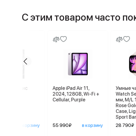
С этим товаром часто п
миум сервис
Apple iPad Air 11,
Умные ч
2024, 128GB, Wi-Fi +
Watch Se
Cellular, Purple
мм, M/L 
Rose Gol
Case, Lig
Sport Ba
0₽
в корзину
55 990₽
в корзину
28 790₽