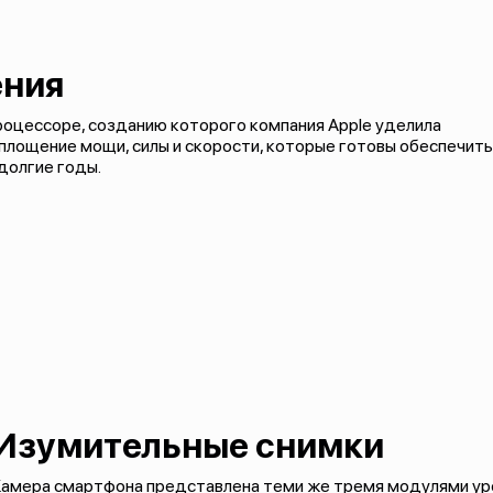
ения
процессоре, созданию которого компания Apple уделила
 воплощение мощи, силы и скорости, которые готовы обеспечить
долгие годы.
Изумительные снимки
амера смартфона представлена теми же тремя модулями уров