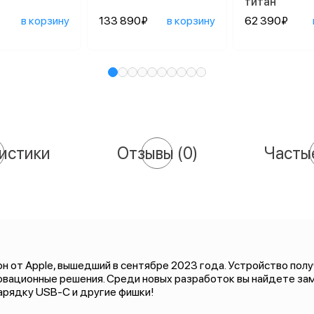
титан
в корзину
133 890₽
в корзину
62 390₽
истики
Отзывы
(0)
Часты
 от Apple, вышедший в сентябре 2023 года. Устройство полу
новационные решения. Среди новых разработок вы найдете за
зарядку USB-C и другие фишки!