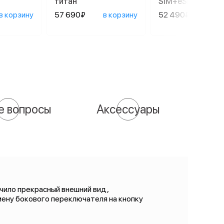
титан
SIM+eSIM), Black
в корзину
57 690₽
в корзину
52 490₽
в ко
е вопросы
Аксессуары
чило прекрасный внешний вид,
мену бокового переключателя на кнопку