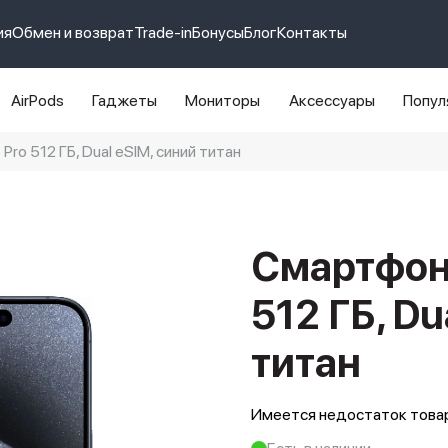
ия
Обмен и возврат
Trade-in
Бонусы
Блог
Контакты
AirPods
Гаджеты
Мониторы
Аксессуары
Попул
Pro 512 ГБ, Dual eSIM, синий титан
e 14 pro max
айфон 14
Смартфон 
512 ГБ, Du
титан
Имеется недостаток товар