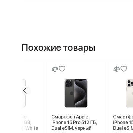
Похожие товары
ртфон Apple
Смартфон Apple
Смартфо
ne 17e 256 GB,
iPhone 15 Pro 512 ГБ,
iPhone 15
 SIM (eSIM), White
Dual eSIM, черный
Dual eSI