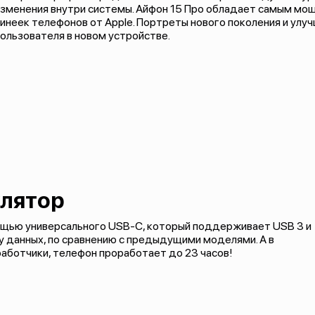
изменения внутри системы. Айфон 15 Про обладает самым мо
инеек телефонов от Apple. Портреты нового поколения и улу
ользователя в новом устройстве.
лятор
мощью универсального USB-C, который поддерживает USB 3 и
 данных, по сравнению с предыдущими моделями. А в
аботчики, телефон проработает до 23 часов!