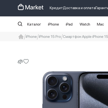
Кредит
Доставка и оплата
Гарант
Каталог
iPhone
iPad
Watch
Mac
iPhone
iPhone 15 Pro
Смартфон Apple iPhone 15 
iphone
айфон
iPhone 14 pro
Iphon