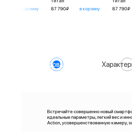
титан
титан
90₽
в корзину
87 790₽
в корзину
87 790₽
О товаре
Характер
Встречайте совершенно новый смартфон
идеальные параметры, легкий вес и ин
Action, усовершенствованную камеру, 