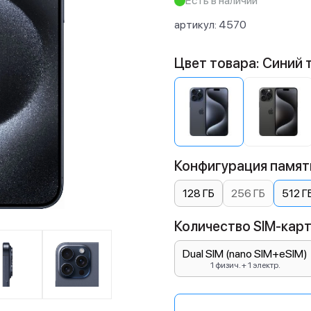
Есть в наличии
артикул:
4570
Цвет товара: Синий 
Конфигурация памяти
128 ГБ
256 ГБ
512 Г
Количество SIM-карт:
Dual SIM (nano SIM+eSIM)
1 физич. + 1 электр.