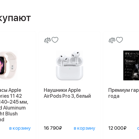
окупают
асы Apple
Наушники Apple
Премиум гар
ries 11 42
AirPods Pro 3, белый
года
140–245 мм,
d Aluminum
ht Blush
nd
в корзину
16 790₽
в корзину
12 000₽