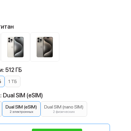
титан
: 512 ГБ
Б
1 ТБ
 Dual SIM (eSIM)
Dual SIM (eSIM)
Dual SIM (nano SIM)
2 электронных
2 физических